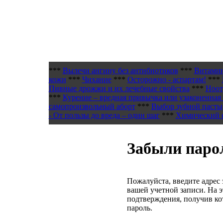
***
Вылечи ангину без антибиотиков
***
Витамин
кожи
***
Чихание
***
Осторожно - аспартам!
***
Пивные дрожжи и их лечебные свойства
***
Ноот
***
Курение – вредная привычка или узаконенная
самопроизвольный аборт
***
Выбор зубной пасты
- От пользы до вреда – один шаг
***
Химический с
Забыли паро
Пожалуйста, введите адрес
вашей учетной записи. На э
подтверждения, получив к
пароль.