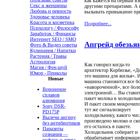
как кажется на первый вз
Секс и женщины
другими препаратами. А 
Любовь и ревность
вызывать привыкание пр
Здоровье человека
Красота и косметика
Подробнее...
Психологу / Философу
Заработок / Финансы
Интернет SEO / SMO
Апгрейд обезья
Фото & Видео советы
Кулинария / Напитки
Растения / Травы
Астрология
Как говорил когда-то
Магия / Фен-шуй
архитектор Корбюзье, «Д
Юмор - Приколы
это машина для жилья». И
Новые
машина становится все б
«навороченной», все бол
Воронение
электронной… Вы ставит
сплавов
пакет молока в холодильн
алюминия
И пакет своим микрочип
Sony DSR-
тут же сигнализирует
PD175P
холодильнику, какого чис
Вылечи ангину
произведено молоко и ск
без антибиотиков
его осталось в пакете.
Паразиты
Холодильник собирает и
сознания —
обрабатывает информаци
мафлок и лярва