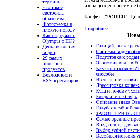
термины
извращенцев просим не б
Что такое
светосила
Конфеты "РОШЕН". Цены 
объектива
Фотосъемка в
Подробнее ...
плохую погоду
Новы
Как подружить
Olympus c ПК?
Галицай, он же рагу
День рождения
Системы видеонаблю
водки
Подготовка к родам
29 самых
Экономия воды в б
полезных
Как отшить парня? 
продуктов
способы
Возможности
Из чего приготовить
RSS агрегаторов
Дрессировка кошек
Куда и почему уход
Блядь или не блядь
Описание знака Ов
Голубая кембрийска
ЗАКОН ПРИТЯЖЕ
Самые вредные про
Вред солнца для ва
Выбор зубной паст
Всеобщая история у