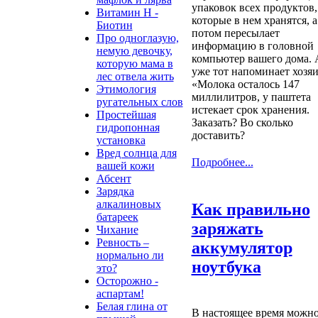
упаковок всех продуктов,
Витамин H -
которые в нем хранятся, а
Биотин
потом пересылает
Про одноглазую,
информацию в головной
немую девочку,
компьютер вашего дома. 
которую мама в
уже тот напоминает хозяи
лес отвела жить
«Молока осталось 147
Этимология
миллилитров, у паштета
ругательных слов
истекает срок хранения.
Простейшая
Заказать? Во сколько
гидропонная
доставить?
установка
Вред солнца для
Подробнее...
вашей кожи
Абсент
Зарядка
алкалиновых
Как правильно
батареек
заряжать
Чихание
Ревность –
аккумулятор
нормально ли
ноутбука
это?
Осторожно -
аспартам!
Белая глина от
В настоящее время можн