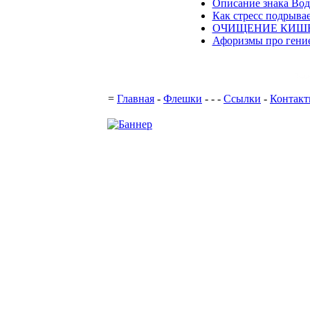
Описание знака Во
Как стресс подрывае
ОЧИЩЕНИЕ КИШЕЧ
Афоризмы про гени
Подд
=
Главная
-
Флешки
-
-
-
Ссылки
-
Контак