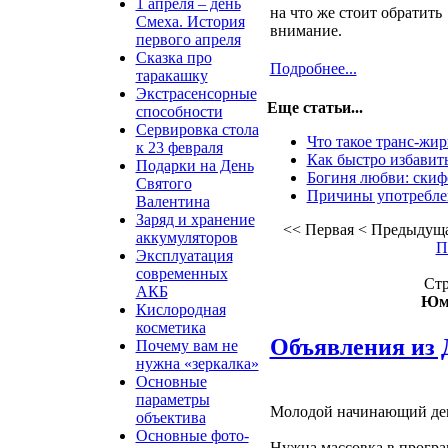
1 апреля – день
на что же стоит обратить
Смеха. История
внимание.
первого апреля
Сказка про
Подробнее...
таракашку
Экстрасенсорные
Еще статьи...
способности
Сервировка стола
Что такое транс-жи
к 23 февраля
Как быстро избавить
Подарки на День
Богиня любви: скиф
Святого
Причины употребле
Валентина
Заряд и хранение
<<
Первая
<
Предыдущ
аккумуляторов
П
Эксплуатация
современных
Стр
АКБ
Юмо
Кислородная
косметика
Объявления из
Почему вам не
нужна «зеркалка»
Основные
параметры
Молодой начинающий депу
объектива
Основные фото-
Нужна массовка в програ