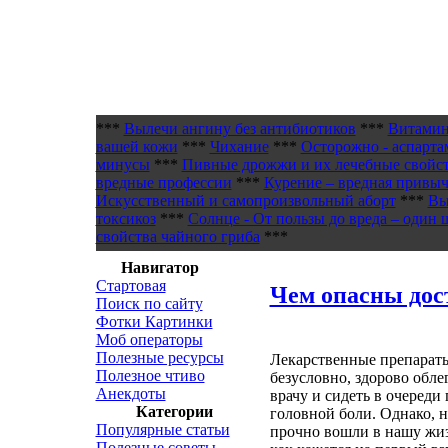
***
Вылечи ангину без антибиотиков
***
Витамин
вашей кожи
***
Чихание
***
Осторожно - аспарта
минусы
***
Пивные дрожжи и их лечебные свойс
вредные профессии
***
Курение – вредная привыч
Искусственный и самопроизвольный аборт
***
Вы
токсикоз
***
Солнце - От пользы до вреда – один 
свойства чайного гриба
***
Навигатор
Стартовая
Чем опасны дос
Поиск по сайту
Фотки Картинки
Моб операторы
Полезные ресурсы
Лекарственные препараты
Полезное чтиво
безусловно, здорово обле
Анекдоты
врачу и сидеть в очереди
Категории
головной боли. Однако, н
Популярные статьи
прочно вошли в нашу жизн
Полезные советы