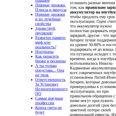
прыщей
услышать разные мнения 
Пивные дрожжи.
том, как
правильно заря
Плюсы и минусы
аккумулятор на ноутбук
Пивные дрожжи
чтобы продлить ему срок
и их лечебные
эксплуатации. Одни счит
свойства
что аккумулятор нужно
Здравствуй,
полностью разряжать пер
овуляция!
зарядкой, другие - что зар
Развитие памяти:
батареи лучше поддержив
миф или
на уровне 30-80% и пост
реальность?
подзаряжать её до конца.
Ноотропы
эта путаница исходит с т
Как окрасить
времени, когда в ноутбук
брови и ресницы
использовались Никель-
А ты только
Кадмиевые аккумуляторы
представь... Она
всех современных ноутбу
не твоя.
установлены Литий-Ион
Ответственность
батареи, которые довольн
За Установку
привередливы к условия
Нелицензионного
эксплуатации, но при
ПО
правильном обращении с
Самые вредные
ними могут прослужить
профессии
довольно долгий срок без
Конца света не
заметной потери своей
будет
номинальной емкости. Ит