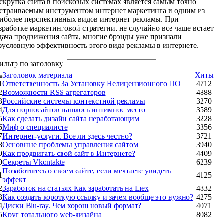
скрутка сайта в поисковых системах является самым точно
страиваемым инструментом интернет маркетинга и одним из
иболее перспективных видов интернет рекламы. При
зработке маркетинговой стратегии, не случайно все чаще встает
дача продвижения сайта, многие брэнды уже признали
зусловную эффективность этого вида рекламы в интернете.
ильтр по заголовку
№
Заголовок материала
Хиты
1
Ответственность За Установку Нелицензионного ПО
4712
2
Возможности RSS агрегаторов
4888
3
Российские системы контекстной рекламы
3270
4
Для порносайтов нашлось интимное место
3589
5
Как сделать дизайн сайта неработающим
3228
6
Миф о специалисте
3356
7
Интернет-услуги. Все ли здесь честно?
3721
8
Основные проблемы управления сайтом
3940
9
Как продвигать свой сайт в Интернете?
4409
0
Секреты Vkontakte
6239
Позаботьтесь о своем сайте, если мечтаете увидеть
1
4125
эффект
2
Заработок на статьях Как заработать на Liex
4832
3
Как создать короткую ссылку и зачем вообще это нужно?
4275
4
Диски Blu-ray. Чем хорош новый формат?
4071
5
Круг тотального web-дизайна
8082