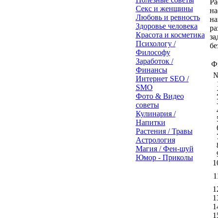
Ра
Секс и женщины
на
Любовь и ревность
на
Здоровье человека
ра
Красота и косметика
за
Психологу /
бе
Философу
Заработок /
Ф
Финансы
Интернет SEO /
SMO
Фото & Видео
советы
Кулинария /
Напитки
Растения / Травы
Астрология
Магия / Фен-шуй
Юмор - Приколы
1
1
1
1
1
1