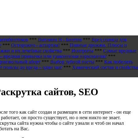
антибиотиков
***
Витамин H - Биотин
***
Вред солнца для
е
***
Осторожно - аспартам!
***
Пивные дрожжи. Плюсы и
жжи и их лечебные свойства
***
Ноотропы
***
Самые вредные
– вредная привычка или узаконенная наркомания?
***
роизвольный аборт
***
Выбор зубной пасты
***
Как победить
т пользы до вреда – один шаг
***
Химический состав и свойства
аскрутка сайтов, SEO
сле того как сайт создан и размещен в сети интернет - он еще
 работает, он просто существует, но о нем никто не знает.
скрутка сайта нужна чтобы о сайте узнали и чтоб он начал
ботать на Вас.