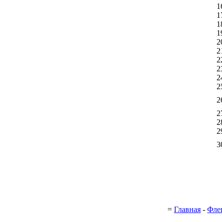
1
1
1
1
2
2
2
2
2
2
2
2
2
2
3
=
Главная
-
Фле