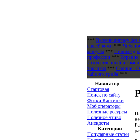
***
Вылечи ангину без 
вашей кожи
***
Чихани
минусы
***
Пивные дро
профессии
***
Курение 
Искусственный и самоп
токсикоз
***
Солнце - О
чайного гриба
***
Навигатор
Стартовая
Р
Поиск по сайту
Фотки Картинки
Моб операторы
Полезные ресурсы
По
Полезное чтиво
не
Анекдоты
Ра
Категории
ра
Популярные статьи
Полезные советы