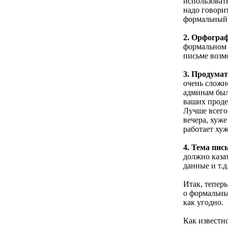
использоват
надо говорит
формальный.
2. Орфогра
формальном 
письме возм
3. Продума
очень сложн
админам было
ваших проде
Лучше всего
вечера, хуже
работает хуж
4. Тема пис
должно казат
данные и т.д
Итак, теперь
о формальны
как угодно.
Как известно