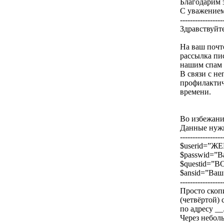
Благодарим 
С уважением
-----------------
Здравствуй
На ваш почт
рассылка пи
нашим спам 
В связи с н
профилактич
времени.
Во избежани
Данные нужн
-----------------
$userid=”Ж
$passwid=”В
$questid=
$ansid=”Ваш
-----------------
Просто скопи
(четвёртой) 
по адресу __
Через небол