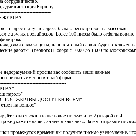
за сотрудничество,
, администрация Корп.ру
----------------------------------
те ЖЕРТВА.
овый адрес и другие адреса была зарегистрирована массовая
сем с других провайдеров. Более 100 писем было отфильтровано
фильтром.
еполадками спам защиты, наш почтовый сервис будет отключен н
еские работы 1(первого) Ноября с 10.00 до 13.00 по Московском
е недоразумений просим вас сообщить ваши данные.
о прислать именно в такой форме:
--------------------------------------------
ЕРТВА”
аш пароль”
”ВОПРОС ЖЕРТВЫ ДОСТУПЕН ВСЕМ”
 ответ на вопрос”
--------------------------------------------
руйте эти строки в ваше новое письмо и во 2 (второй) и 4
строке укажите ваши данные в кавычках. Затем отправьте письм
.
ьшой промежуток времени вы получите письмо уведомление, чт