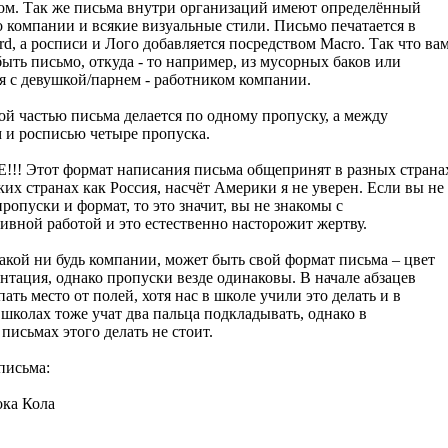
ом. Так же письма внутри организаций имеют определённый
о компании и всякие визуальные стили. Письмо печатается в
rd, а росписи и Лого добавляется посредством Macro. Так что ва
ыть письмо, откуда - то например, из мусорных баков или
я с девушкой/парнем - работником компании.
й частью письма делается по одному пропуску, а между
 и росписью четыре пропуска.
 Этот формат написания письма общепринят в разных страна
их странах как Россия, насчёт Америки я не уверен. Если вы не
ропуски и формат, то это значит, вы не знакомы с
ивной работой и это естественно насторожит жертву.
акой ни будь компании, может быть свой формат письма – цвет
нтация, однако пропуски везде одинаковы. В начале абзацев
пать место от полей, хотя нас в школе учили это делать и в
школах тоже учат два пальца подкладывать, однако в
исьмах этого делать не стоит.
письма:
ка Кола