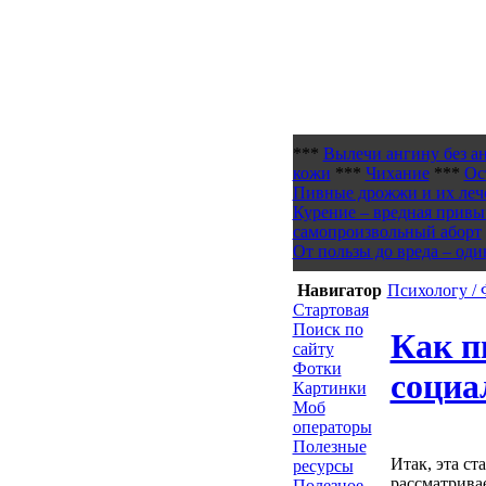
***
Вылечи ангину без а
кожи
***
Чихание
***
Ос
Пивные дрожжи и их леч
Курение – вредная привы
самопроизвольный аборт
От пользы до вреда – оди
Навигатор
Психологу /
Стартовая
Поиск по
Как п
сайту
Фотки
социа
Картинки
Моб
операторы
Полезные
Итак, эта ст
ресурсы
рассматрива
Полезное