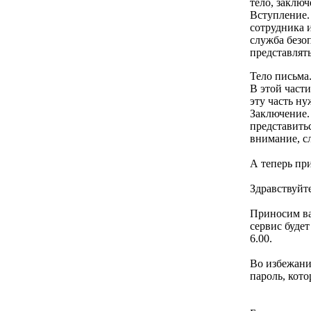
тело, заключ
Вступление. 
сотрудника 
служба безо
представлять
Тело письма.
В этой части
эту часть ну
Заключение.
представить
внимание, с
А теперь пр
Здравствуй
Приносим ва
сервис буде
6.00.
Во избежани
пароль, кот