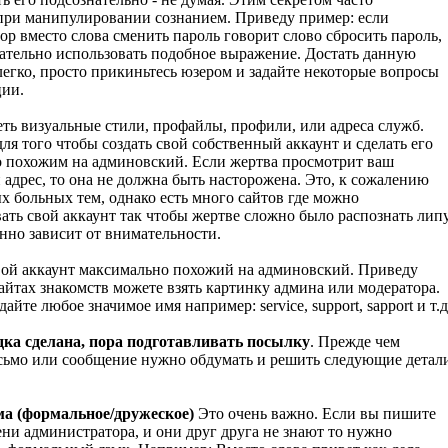
при манипулировании сознанием. Приведу пример: если
р вместо слова сменить пароль говорит слово сбросить пароль,
лательно использовать подобное выражение. Достать данную
легко, просто прикиньтесь юзером и задайте некоторые вопросы
ии.
еть визуальные стили, профайлы, профили, или адреса служб.
ля того чтобы создать свой собственный аккаунт и сделать его
 похожим на админовский. Если жертва просмотрит ваш
 адрес, то она не должна быть насторожена. Это, к сожалению
х больных тем, однако есть много сайтов где можно
ать свой аккаунт так чтобы жертве сложно было распознать липу
нно зависит от внимательности.
свой аккаунт максимально похожий на админовский. Приведу
айтах знакомств можете взять картинку админа или модератора.
дайте любое значимое имя например: service, support, sapport и т.д
дка сделана, пора подготавливать посылку
. Прежде чем
сьмо или сообщение нужно обдумать и решить следующие детал
ма (формальное/дружеское)
Это очень важно. Если вы пишите
ени администратора, и они друг друга не знают то нужно