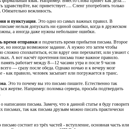
ь формальный язык. Например: Вместо слова привет как дела…
ь здравствуйте, вас приветствует…. Сленг употреблять только
 Обязательно вежливость.
фия и пунктуация
. Это одно из самых важных правил. В
письме нельзя допускать ни единой ошибки, когда в дружеском
ожны, а иногда даже нужны небольшие ошибки.
ть время отправки
и подчитать время прибытия письма. Второе
ое, но иногда возможное задание. А нужно это затем чтобы
 сложно спохватиться, если вдруг они перехватят, или узнают 
лках. А вот насчёт прочтения письма тоже важное правило.
 память работает между 8—12 часами утра и после 9 часов
 всего — сразу после обеда. Однако ночью и к вечеру мозг
е - как правило, человек засыпает или погружается в транс.
ьма
. Это то почему вы это письмо пишите. Естественно так
ься жертве. Например: поломка сервера, просьба подтвердить
.
 о написании письма. Замечу, что в данной статье я буду говорит
х письмах, так как письма друзьям можно писать практически
 письмо состоит из трёх частей - вступление, основная часть ил