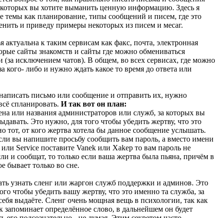
у которых вы хотите выманить ценную информацию. Здесь я
ие темы как планирование, типы сообщений и писем, где это
нить и приведу примеры некоторых из писем и месаг.
я актуальна к таким сервисам как факс, почта, электронная
торые сайты знакомств и сайты где можно обмениваться
(за исключением чатов). В общем, во всех сервисах, где можно
за кого- либо и нужно ждать какое то время до ответа или
написать письмо или сообщение и отправить их, нужно
всё спланировать.
И так вот он план:
мена или названия администраторов или служб, за которых вы
выдавать. Это нужно, для того чтобы убедить жертву, что это
о тот, от кого жертва хотела бы данное сообщение услышать.
сли вы напишите просьбу сообщить вам пароль, а вместо имени
r или Service поставите Vanek или Xakep то вам пароль не
сли и сообщат, то только если ваша жертва была пьяна, причём в
ое бывает только во сне.
ать узнать сленг или жаргон служб поддержки и админов. Это
ого чтобы убедить вашу жертву, что это именно та служба, за
ебя выдаёте. Сленг очень мощная вещь в психологии, так как
к запоминает определённое слово, в дальнейшем он будет
 его подсознательно - не думая. Этим секретом часто