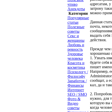
адресатам, 
чтиво
затрону так
Анекдоты
можно приме
Категории
Популярные
Данная стать
статьи
почта, неко
Полезные
сообщениями 
советы
выдать себя 
Секс и
действия.
женщины
Любовь и
Прежде чем 
ревность
хорошенько 
Здоровье
1. Узнать и
человека
будете себя 
Красота и
пишет именн
косметика
Например, е
Психологу /
Administrato
Философу
сообщат, а е
Заработок /
кал, да и так
Финансы
Интернет
2. Попробов
SEO / SMO
нужно, для т
Фото &
которую вы с
Видео
когда челове
советы
воспринимать