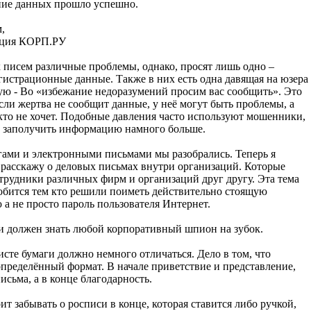
ие данных прошло успешно.
,
ция КОРП.РУ
х писем различные проблемы, однако, просят лишь одно –
гистрационные данные. Также в них есть одна давящая на юзера
ую - Во «избежание недоразумений просим вас сообщить». Это
если жертва не сообщит данные, у неё могут быть проблемы, а
кто не хочет. Подобные давления часто используют мошенники,
с заполучить информацию намного больше.
агами и электронными письмами мы разобрались. Теперь я
 расскажу о деловых письмах внутри организаций. Которые
трудники различных фирм и организаций друг другу. Эта тема
обится тем кто решили поиметь действительно стоящую
а не просто пароль пользователя Интернет.
 должен знать любой корпоративный шпион на зубок.
сте бумаги должно немного отличаться. Дело в том, что
определённый формат. В начале приветствие и представление,
исьма, а в конце благодарность.
ит забывать о росписи в конце, которая ставится либо ручкой,