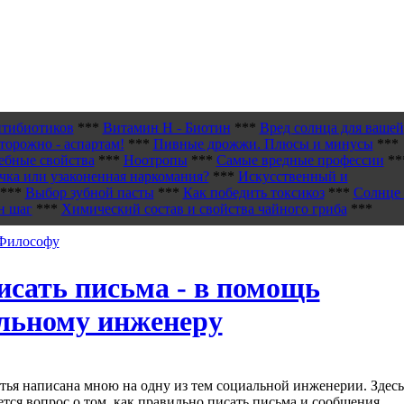
нтибиотиков
***
Витамин H - Биотин
***
Вред солнца для вашей
торожно - аспартам!
***
Пивные дрожжи. Плюсы и минусы
***
ебные свойства
***
Ноотропы
***
Самые вредные профессии
**
чка или узаконенная наркомания?
***
Искусственный и
***
Выбор зубной пасты
***
Как победить токсикоз
***
Солнце 
н шаг
***
Химический состав и свойства чайного гриба
***
 Философу
исать письма - в помощь
льному инженеру
атья написана мною на одну из тем социальной инженерии. Здесь
ется вопрос о том, как правильно писать письма и сообщения