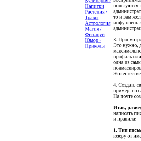
Кулинария /
пользуются 
Напитки
администрато
Растения /
то и вам же
Травы
инфу очень 
Астрология
администрац
Магия /
Фен-шуй
3. Просмотр
Юмор -
Это нужно, д
Приколы
максимально
профиль или
одна из самы
подмаскиров
Это естестве
4. Создать 
пример: на с
На почте соз
Итак, разве
написать пи
и правила:
1. Тип пись
юзеру от им