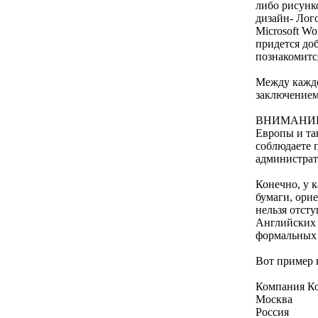
либо рисунк
дизайн- Лог
Microsoft Wo
придется доб
познакомитс
Между каждо
заключением
ВНИМАНИЕ!!!
Европы и так
соблюдаете п
администрат
Конечно, у к
бумаги, орие
нельзя отсту
Английских 
формальных п
Вот пример 
Компания Ко
Москва
Россия