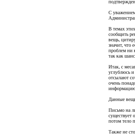
подтвержден
С уважением
Администра
В темах эти
сообщить ре
вещь, цитир
значит, что 
проблем ни 
так как шан
Итак, с мес
углублюсь и
отсылают со
очень понад
информацию 
Данные вещи
Письмо на ли
существует 
потом тело п
Также не сто