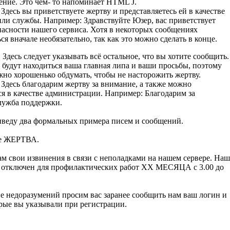
ение. Это чем- то напоминает HTML J.
Здесь вы приветствуете жертву и представляетесь ей в качестве
или службы. Например: Здравствуйте Юзер, вас приветствует
пасности нашего сервиса. Хотя в некоторых сообщениях
ся вначале необязательно, так как это можно сделать в конце.
 Здесь следует указывать всё остальное, что вы хотите сообщить.
 будут находиться ваша главная липа и ваши просьбы, поэтому
жно хорошенько обдумать, чтобы не насторожить жертву.
 Здесь благодарим жертву за внимание, а также можно
ся в качестве администрации. Например: Благодарим за
лужба поддержки.
иведу два формальных примера писем и сообщений.
те ЖЕРТВА.
м свои извинения в связи с неполадками на нашем сервере. Наш
т отключен для профилактических работ ХХ МЕСЯЦА с 3.00 до
е недоразумений просим вас заранее сообщить нам ваш логин и
орые вы указывали при регистрации.