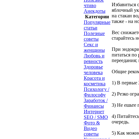
Избавиться 
чтиво
яблочный ук
Анекдоты
на стакан во
Категории
также - на н
Популярные
статьи
Вес снижает
Полезные
старайтесь н
советы
Секс и
При эндокри
женщины
питаться по
Любовь и
переедания;
ревность
Здоровье
Общие реко
человека
Красота и
1) В первые 
косметика
Психологу /
2) Резко огр
Философу
Заработок /
3) Не ешьте
Финансы
Интернет
4) Питайтес
SEO / SMO
очередь.
Фото &
Видео
5) Как можн
советы