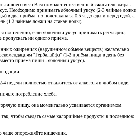
от лишнего веса Вам поможет естественный сжигатель жира -
сус. Необходимо принимать яблочный уксус (2-3 чайные ложки
ды) в два приёма: по полстакана за 0,5 ч. до еды и перед едой, а
очь (1 2 чайные ложки на стакан воды).
ся постепенно, если яблочный уксус принимать регулярно;
е пропускать ни одного приёма.
нных ожирениях (нарушенном обмене веществ) желательно
 рекомендациям "Гербалайфа" (1-2 приёма пищи в день без
 вместо приёма пищи - яблочный уксус).
мендации:
2-4 недели полностью откажитесь от алкоголя в любом виде.
аничьте потребление хлеба.
 горячую пищу, она моментально усваивается организмом.
ь так, чтобы съедать самые калорийные продукты в последнюю
о чаще опорожняйте кишечник.