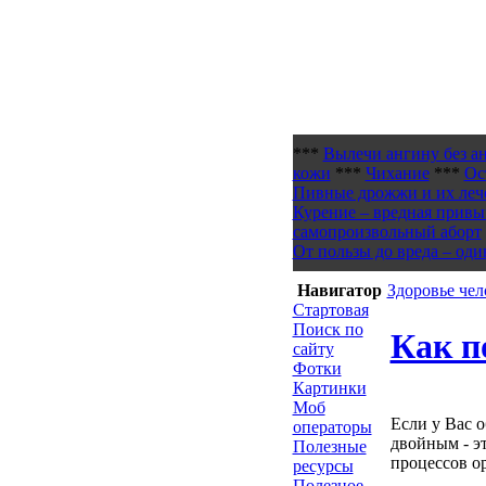
***
Вылечи ангину без а
кожи
***
Чихание
***
Ос
Пивные дрожжи и их леч
Курение – вредная привы
самопроизвольный аборт
От пользы до вреда – оди
Навигатор
Здоровье чел
Стартовая
Поиск по
Как п
сайту
Фотки
Картинки
Моб
Если у Вас 
операторы
двойным - э
Полезные
процессов о
ресурсы
Полезное