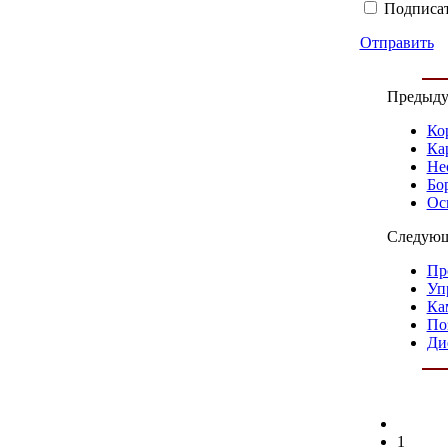
Подписат
Отправить
Предыду
Ко
Ка
Не
Бо
Ос
Следующ
Пр
Уп
Ка
По
Ди
1