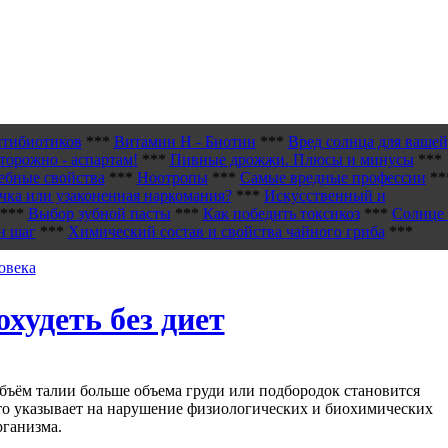
нтибиотиков
***
Витамин H - Биотин
***
Вред солнца для вашей
торожно - аспартам!
***
Пивные дрожжи. Плюсы и минусы
***
ебные свойства
***
Ноотропы
***
Самые вредные профессии
**
чка или узаконенная наркомания?
***
Искусственный и
***
Выбор зубной пасты
***
Как победить токсикоз
***
Солнце 
н шаг
***
Химический состав и свойства чайного гриба
***
овека
охудеть без диет
объём талии больше объема груди или подбородок становится
то указывает на нарушение физиологических и биохимических
рганизма.