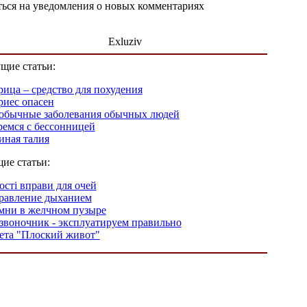
ься на уведомления о новых комментариях
Exluziv
щие статьи:
рица – средство для похудения
риес опасен
обычные заболевания обычных людей
ремся с бессонницей
иная талия
ие статьи:
ості вправи для очей
равление дыханием
мни в желчном пузыре
звоночник - эксплуатируем правильно
ета "Плоский живот"