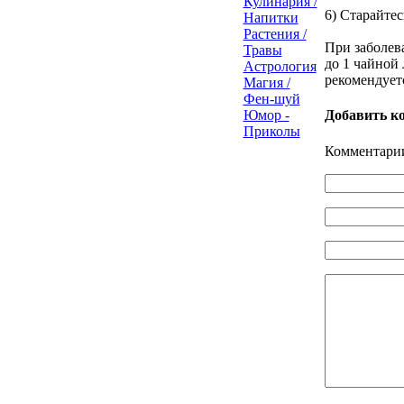
Кулинария /
6) Старайтес
Напитки
Растения /
При заболев
Травы
до 1 чайной 
Астрология
рекомендует
Магия /
Фен-шуй
Юмор -
Добавить к
Приколы
Комментарии