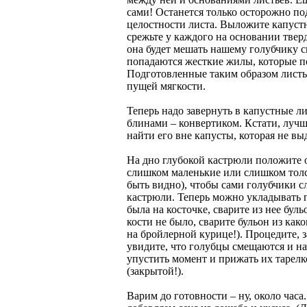
сами! Останется только осторожно по
целостности листа. Выложите капуст
срежьте у каждого на основании твер
она будет мешать нашему голубчику св
попадаются жесткие жилы, которые по
Подготовленные таким образом листь
пущей мягкости.
Теперь надо завернуть в капустные ли
блинами – конвертиком. Кстати, луч
найти его вне капусты, которая не в
На дно глубокой кастрюли положите 
слишком маленькие или слишком толс
быть видно), чтобы сами голубчики с
кастрюли. Теперь можно укладывать 
была на косточке, сварите из нее буль
кости не было, сварите бульон из како
на бройлерной курице!). Процедите, 
увидите, что голубцы смещаются и на
упустить момент и прижать их тарелк
(закрытой!).
Варим до готовности – ну, около часа