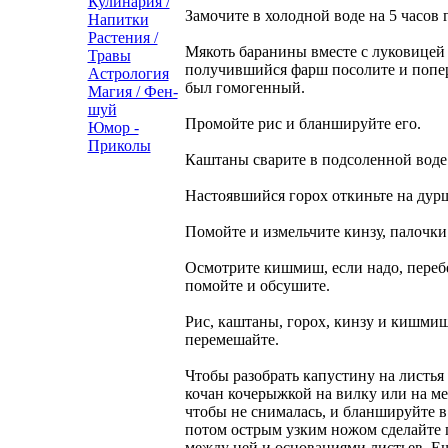
Кулинария /
Замочите в холодной воде на 5 часов 
Напитки
Растения /
Мякоть баранины вместе с луковицей 
Травы
получившийся фарш посолите и попер
Астрология
был гомогенный.
Магия / Фен-
шуй
Промойте рис и бланшируйте его.
Юмор -
Приколы
Каштаны сварите в подсоленной воде
Настоявшийся горох откиньте на дурш
Помойте и измельчите кинзу, палочки в
Осмотрите кишмиш, если надо, перебе
помойте и обсушите.
Рис, каштаны, горох, кинзу и кишми
перемешайте.
Чтобы разобрать капустину на листья 
кочан кочерыжкой на вилку или на ме
чтобы не снималась, и бланшируйте в 
потом острым узким ножом сделайте 
между ней и основаниями листьев. Ещ