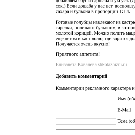
добавляем соус из дошаба и уксуса. 
сок.) Если дошаба у вас нет, восполь
сахара и бульона в пропорции 1:1:4.
Готовые голубцы извлекают из каст
тарелки, поливают бульоном, в котор
молотой корицей. Можно полить мацо
еще летом в кастрюлю, где варится до
Получается очень вкусно!
Приятного аппетита!
Елизавета Ковалева shkolazhizni.ru
Добавить комментарий
Комментарии рекламного характера н
Имя (об
E-Mail
Тема (об