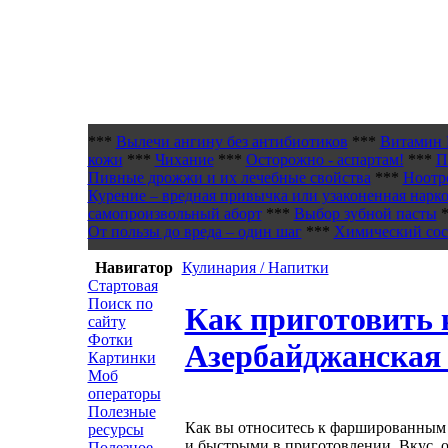
***
Вылечи ангину без антибиотиков
***
Витамин 
кожи
***
Чихание
***
Осторожно - аспартам!
***
П
Пивные дрожжи и их лечебные свойства
***
Ноотр
Курение – вредная привычка или узаконенная нарк
самопроизвольный аборт
***
Выбор зубной пасты
*
От пользы до вреда – один шаг
***
Химический сост
Навигатор
Кулинария / Напитки
Стартовая
Поиск по
Как приготовить
сайту
Фотки
Азербайджанская
Картинки
Моб
операторы
Полезные
Как вы относитесь к фаршированным
ресурсы
и быстрыми в приготовлении. Вкус, о
Полезное