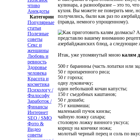
кулинара, а разнообразие – это то, чт
чтиво
кухня. Вы можете не поверить мне, н
Анекдоты
получились, были как раз по азербай
Категории
(правда, немного упрощенному).
Популярные
статьи
Полезные
представлю вашему вниманию рецепт
советы
азербайджанских
блюд, а следующие ж
Секс и
женщины
Итак, уже упомянутый мною
калям 
Любовь и
ревность
500 г баранины (часть лопатки или за
Здоровье
50 г пропаренного риса;
человека
50 г гороха;
Красота и
одну луковичку;
косметика
один небольшой кочан капусты;
Психологу /
150 г съедобных каштанов;
Философу
50 г дошаба;
Заработок /
75 г кишмиша;
Финансы
маленький пучок кинзы;
Интернет
чайную ложку сахара;
SEO / SMO
столовую ложку винного уксуса;
Фото &
корицу на кончике ножа;
Видео
молотый черный перец и соль по вкус
советы