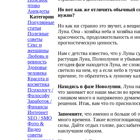
чтиво
Но вот как же отличить обычный со
Анекдоты
нужно?
Категории
Популярные
Но как ни странно это звучит, а вещи
статьи
Луна. Она - хозяйка неба и хозяйка н
Полезные
красочность, продолжительность и ин
советы
прогностическую ценность.
Секс и
женщины
Нам с детства известно, что у Луны 
Любовь и
растущая Луна, Полнолуние и убываю
ревность
сегодня фазе находится Луна, не слож
Здоровье
светило на нем, ну а если небо в туч
человека
причине, то обратитесь к лунному ка
Красота и
косметика
Находясь в фазе Новолуния
, Луна н
Психологу /
что занимает все наши мысли во врем
Философу
слишком много и напряженно думаем
Заработок /
решения. Итак, вам что-то приснилос
Финансы
Интернет
Запомните
, что именно и больше об э
SEO / SMO
много времени. Такие всепоглощаю
Фото &
силы. Дайте отдых голове, расслабьте
Видео
наилучшим образом.
советы