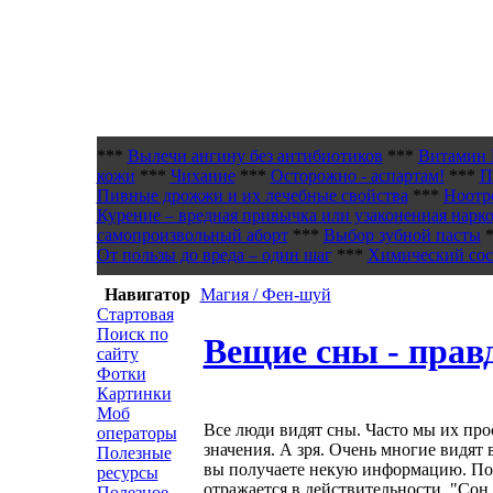
***
Вылечи ангину без антибиотиков
***
Витамин 
кожи
***
Чихание
***
Осторожно - аспартам!
***
П
Пивные дрожжи и их лечебные свойства
***
Ноотр
Курение – вредная привычка или узаконенная нарк
самопроизвольный аборт
***
Выбор зубной пасты
*
От пользы до вреда – один шаг
***
Химический сост
Навигатор
Магия / Фен-шуй
Стартовая
Поиск по
Вещие сны - прав
сайту
Фотки
Картинки
Моб
Все люди видят сны. Часто мы их про
операторы
значения. А зря. Очень многие видят 
Полезные
вы получаете некую информацию. По
ресурсы
отражается в действительности. "Сон 
Полезное