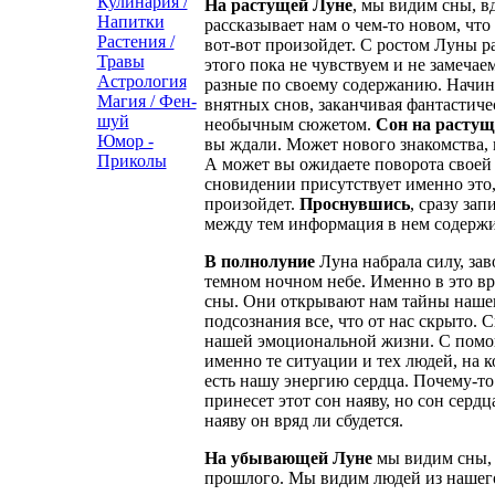
Кулинария /
На растущей Луне
, мы видим сны, в
Напитки
рассказывает нам о чем-то новом, что
Растения /
вот-вот произойдет. С ростом Луны р
Травы
этого пока не чувствуем и не замечае
Астрология
разные по своему содержанию. Начин
Магия / Фен-
внятных снов, заканчивая фантастиче
шуй
необычным сюжетом.
Сон на растущ
Юмор -
вы ждали. Может нового знакомства, 
Приколы
А может вы ожидаете поворота своей 
сновидении присутствует именно это,
произойдет.
Проснувшись
, сразу зап
между тем информация в нем содержит
В полнолуние
Луна набрала силу, за
темном ночном небе. Именно в это в
сны. Они открывают нам тайны нашег
подсознания все, что от нас скрыто. 
нашей эмоциональной жизни. С помо
именно те ситуации и тех людей, на 
есть нашу энергию сердца. Почему-то
принесет этот сон наяву, но сон сердц
наяву он вряд ли сбудется.
На убывающей Луне
мы видим сны, 
прошлого. Мы видим людей из нашего