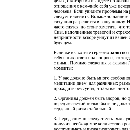
делах, с которыми вы идете по жизни 
отношения с кем-либо себя уже исчер
человека. Если увидите проблемы на р
следует изменить. Возможно найдете 
ситуация разрешится в вашу пользу.
Н
часто снятся, но стоит заметить, что
Сны, наполненные тревогой и страхом
неприятности вскоре уйдут из вашей
будущем.
Если же вы хотите серьезно
заняться
себя в них ответы на вопросы, то тогд
с ними. Помимо слежения за фазами Л
моменты:
1. У вас должно быть много свободно
медитации днем, для различных разм
проходить без суеты, чтобы вас ничто
2. Организм должен быть здоров, но ф
перед желаемой ночью быть не долж
сердечный ритм стабильный.
3. Перед сном не следует есть тяжелу
получит необходимое количество кро
воспринимать и визуализировать для 