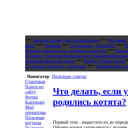
***
Вылечи ангину без антибиотиков
***
Витамин 
кожи
***
Чихание
***
Осторожно - аспартам!
***
П
Пивные дрожжи и их лечебные свойства
***
Ноотр
Курение – вредная привычка или узаконенная нарк
самопроизвольный аборт
***
Выбор зубной пасты
*
От пользы до вреда – один шаг
***
Химический сост
Навигатор
Полезные советы
Стартовая
Поиск по
Что делать, если
сайту
Фотки
родились котята?
Картинки
Моб
операторы
Полезные
Первый этап - вырастить их до опреде
ресурсы
Обычно кошки справляются с родами 
Полезное