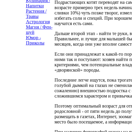
Кулинария /
Подрастающих котят переводят на сам
Напитки
возрасте примерно трех недель начин
Растения /
сливки 10%) чуть позже творог, измел
Травы
избегать соли и специй. При хороше
Астрология
научатся есть сами.
Магия / Фен-
шуй
Дальше второй этап - найти те руки, 
Юмор -
Правильнее, и лучше для малышей был
Приколы
месяцев, когда они уже вполне самосто
Если они принадлежат к какой-то поро
ними так и поступают: хозяев найти п
критериями, чем потенциальные влад
«дворянской» породы.
Последние легче ищутся, пока трогат
голубой дымкой на глазах не сменила
сожалению) внешностью подростка с 
сложившимся характером и привычка
Поэтому оптимальный возраст для отп
родословной - от пяти недель до пол
размещать в газетах, Интернет, зоома
место было посещаемое, а информаци
При наличии фотографий шансы на п