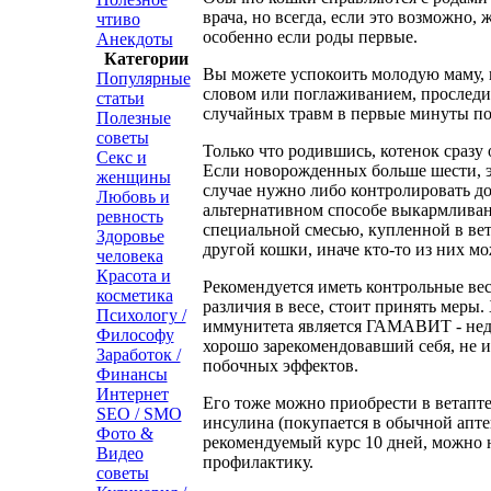
врача, но всегда, если это возможно,
чтиво
особенно если роды первые.
Анекдоты
Категории
Вы можете успокоить молодую маму, 
Популярные
словом или поглаживанием, проследи
статьи
случайных травм в первые минуты по
Полезные
советы
Только что родившись, котенок сразу 
Секс и
Если новорожденных больше шести, э
женщины
случае нужно либо контролировать до
Любовь и
альтернативном способе выкармливан
ревность
специальной смесью, купленной в ве
Здоровье
другой кошки, иначе кто-то из них мо
человека
Красота и
Рекомендуется иметь контрольные вес
косметика
различия в весе, стоит принять меры
Психологу /
иммунитета является ГАМАВИТ - нед
Философу
хорошо зарекомендовавший себя, не
Заработок /
побочных эффектов.
Финансы
Интернет
Его тоже можно приобрести в ветапт
SEO / SMO
инсулина (покупается в обычной аптеке
Фото &
рекомендуемый курс 10 дней, можно н
Видео
профилактику.
советы