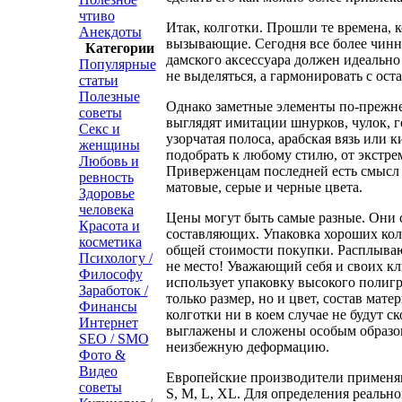
чтиво
Итак, колготки. Прошли те времена, 
Анекдоты
вызывающие. Сегодня все более чинно
Категории
дамского аксессуара должен идеальн
Популярные
не выделяться, а гармонировать с ос
статьи
Полезные
Однако заметные элементы по-прежн
советы
выглядят имитации шнурков, чулок, г
Секс и
узорчатая полоса, арабская вязь или
женщины
подобрать к любому стилю, от экстре
Любовь и
Приверженцам последней есть смысл 
ревность
матовые, серые и черные цвета.
Здоровье
человека
Цены могут быть самые разные. Они 
Красота и
составляющих. Упаковка хороших кол
косметика
общей стоимости покупки. Расплыва
Психологу /
не место! Уважающий себя и своих кл
Философу
использует упаковку высокого полигр
Заработок /
только размер, но и цвет, состав мате
Финансы
колготки ни в коем случае не будут с
Интернет
выглажены и сложены особым образо
SEO / SMO
неизбежную деформацию.
Фото &
Видео
Европейские производители применя
советы
S, M, L, XL. Для определения реально