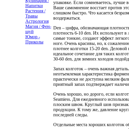
Кулинария /
упаковке. Если сомневаетесь, лучше 
Напитки
Ваше самомнение восстает против эт
Растения /
слишком быстро. Что касается безраз
Травы
воздержаться.
Астрология
Магия / Фен-
Den – цифра, обозначающая плотност
шуй
плотность 6-10 den. Их используют в
Юмор -
самые тонкие, создают эффект легкого
Приколы
ноге. Очень красивы, но, к сожалени
плотнее колготки 15-20 den. Деловой 
идеальное сочетание для таких колго
30-60 den, для зимних холодов подойд
Запах колготок – очень важная детал
неотъемлемая характеристика фирмен
практически не доступна мелким фал
приятный запах подтверждает наличи
Очень хорошо, но дорого, если колго
Seamiess. Для ежедневного использов
плоским швом. Круглый шов признак 
продукции. К тому же, давление круг
последней следы.
Отдельные места хороших колготок о