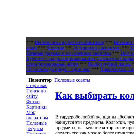
***
Вылечи ангину без антибиотиков
***
Витамин 
кожи
***
Чихание
***
Осторожно - аспартам!
***
П
Пивные дрожжи и их лечебные свойства
***
Ноотр
Курение – вредная привычка или узаконенная нарк
самопроизвольный аборт
***
Выбор зубной пасты
*
От пользы до вреда – один шаг
***
Химический сост
Навигатор
Полезные советы
Стартовая
Поиск по
Как выбирать ко
сайту
Фотки
Картинки
Моб
В гардеробе любой женщины абсолютн
операторы
найдутся эти предметы. Колготки, чул
Полезные
предметы, назначение которых не про
ресурсы
сделать его как можно более привлек
Полезное