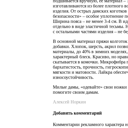
подшивается вручную, ее материал –
изготавливаются из более плотного во
изделия. От острых дамских коготков
безопасности» – особое уплотнение п
Ширина пояса – не менее 3-4 см. В и
отдельно в виде эластичной тесьмы. 
с остальными частями изделия – не бе
В основной материал пряжи колготок
добавки. Хлопок, шерсть, акрил позв
материалы, до 40% в зимних моделях,
характерный блеск. Красиво, но нрави
скатывается в комочки. Микрофибра
бархатистость, прочность, гигроскоп
мягкости и матовости. Лайкра обеспе
износоустойчивость.
Милые дамы, «одевайте» свои ножки 
помогите своим дамам.
Алексей Норкин
Добавить комментарий
Комментарии рекламного характера н