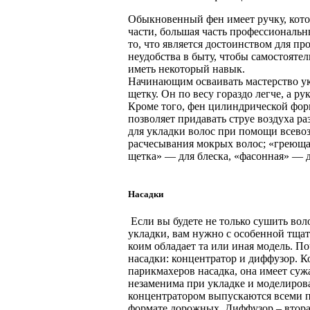
Обыкновенный фен имеет ручку, кото
части, большая часть профессиональ
то, что является достоинством для п
неудобства в быту, чтобы самостояте
иметь некоторый навык.
Начинающим осваивать мастерство ук
щетку. Он по весу гораздо легче, а ру
Кроме того, фен цилиндрической фор
позволяет придавать струе воздуха р
для укладки волос при помощи всево
расчесывания мокрых волос; «греюща
щетка» — для блеска, «фасонная» — д
Насадки
Если вы будете не только сушить вол
укладки, вам нужно с особенной тщат
коим обладает та или иная модель. П
насадки: концентратор и диффузор. К
парикмахеров насадка, она имеет суж
незаменима при укладке и моделиров
концентратором выпускаются всеми п
формате дорожных. Диффузор – вторая