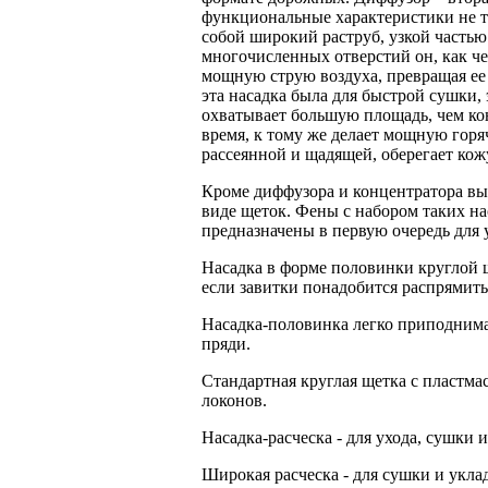
функциональные характеристики не т
собой широкий раструб, узкой частью
многочисленных отверстий он, как чер
мощную струю воздуха, превращая ее
эта насадка была для быстрой сушки,
охватывает большую площадь, чем ко
время, к тому же делает мощную горя
рассеянной и щадящей, оберегает кож
Кроме диффузора и концентратора вы
виде щеток. Фены с набором таких н
предназначены в первую очередь для 
Насадка в форме половинки круглой 
если завитки понадобится распрямить
Насадка-половинка легко приподнима
пряди.
Стандартная круглая щетка с пластма
локонов.
Насадка-расческа - для ухода, сушки 
Широкая расческа - для сушки и укла