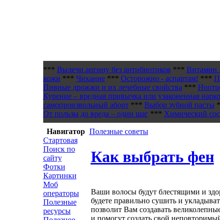
***
Вылечи ангину без антибиотиков
***
Витамин 
кожи
***
Чихание
***
Осторожно - аспартам!
***
П
Пивные дрожжи и их лечебные свойства
***
Ноотр
Курение – вредная привычка или узаконенная нарк
самопроизвольный аборт
***
Выбор зубной пасты
*
От пользы до вреда – один шаг
***
Химический сост
Навигатор
Полезные советы
Стартовая
Поиск по
Как выбрать фен
сайту
Фотки
Картинки
Моб
Ваши волосы будут блестящими и здор
операторы
будете правильно сушить и укладыва
Полезные
позволит Вам создавать великолепные
ресурсы
и помогут создать свой неповторимы
Полезное