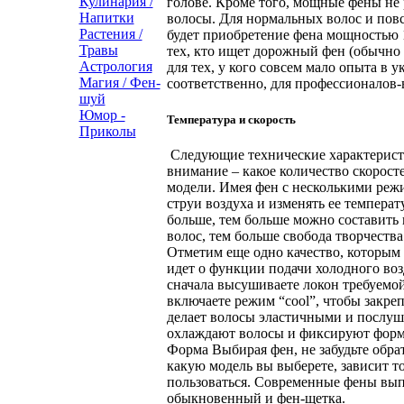
Кулинария /
голове. Кроме того, мощные фены не 
Напитки
волосы. Для нормальных волос и по
Растения /
будет приобретение фена мощностью 
Травы
тех, кто ищет дорожный фен (обычно
Астрология
для тех, у кого совсем мало опыта в 
Магия / Фен-
соответственно, для профессионалов-
шуй
Юмор -
Температура и скорость
Приколы
Следующие технические характеристи
внимание – какое количество скорост
модели. Имея фен с несколькими реж
струи воздуха и изменять ее температ
больше, тем больше можно составить
волос, тем больше свобода творчества
Отметим еще одно качество, которым
идет о функции подачи холодного возд
сначала высушиваете локон требуемой
включаете режим “cool”, чтобы закреп
делает волосы эластичными и послуш
охлаждают волосы и фиксируют форму
Форма Выбирая фен, не забудьте обрат
какую модель вы выберете, зависит то
пользоваться. Современные фены вып
обыкновенный и фен-щетка.