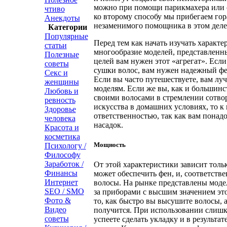
можно при помощи парикмахера или с
чтиво
ко второму способу мы прибегаем гор
Анекдоты
незаменимого помощника в этом деле 
Категории
Популярные
Перед тем как начать изучать характ
статьи
многообразие моделей, представленны
Полезные
целей вам нужен этот «агрегат». Если
советы
сушки волос, вам нужен надежный ф
Секс и
Если вы часто путешествуете, вам лу
женщины
моделям. Если же вы, как и большинс
Любовь и
своими волосами в стремлении сотво
ревность
искусства в домашних условиях, то к
Здоровье
ответственностью, так как вам понад
человека
насадок.
Красота и
косметика
Мощность
Психологу /
Философу
Заработок /
От этой характеристики зависит толь
Финансы
может обеспечить фен, и, соответств
Интернет
волосы. На рынке представлены модели
SEO / SMO
за приборами с высшим значением это
Фото &
то, как быстро вы высушите волосы, а 
Видео
получится. При использовании слишк
советы
успеете сделать укладку и в результа