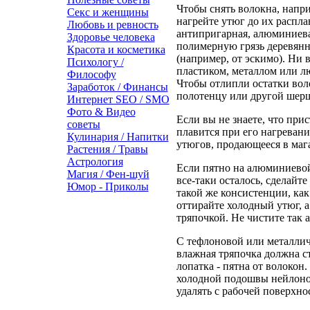
Чтобы снять волокна, напр
Секс и женщины
нагрейте утюг до их распла
Любовь и ревность
антипригарная, алюминиева
Здоровье человека
полимерную грязь деревянн
Красота и косметика
(например, от эскимо). Ни в
Психологу /
пластиком, металлом или 
Философу
Чтобы отлипли остатки вол
Заработок / Финансы
полотенцу или другой шерш
Интернет SEO / SMO
Фото & Видео
Если вы не знаете, что прис
советы
плавится при его нагревани
Кулинария / Напитки
утюгов, продающееся в мага
Растения / Травы
Астрология
Если пятно на алюминиево
Магия / Фен-шуй
все-таки осталось, сделайт
Юмор - Приколы
такой же консистенции, как
оттирайте холодный утюг, 
тряпочкой. Не чистите так
С тефлоновой или металли
влажная тряпочка должна ст
лопатка - пятна от волокон.
холодной подошвы нейлоно
удалять с рабочей поверхно