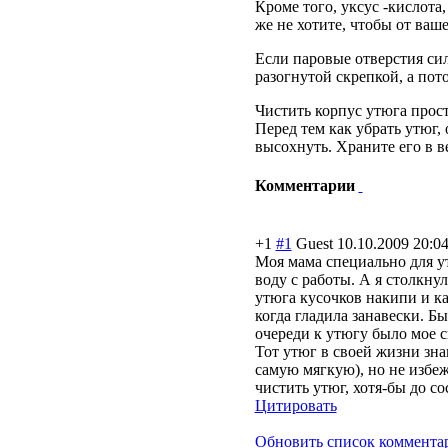
Кроме того, уксус -кислота,
же не хотите, чтобы от ваше
Если паровые отверстия си
разогнутой скрепкой, а пот
Чистить корпус утюга прост
Перед тем как убрать утюг, 
высохнуть. Храните его в в
Комментарии
+1
#1
Guest
10.10.2009 20:0
Моя мама специально для 
воду с работы. А я столкну
утюга кусочков накипи и к
когда гладила занавески. Бы
очереди к утюгу было мое с
Тот утюг в своей жизни зна
самую мягкую), но не избе
чистить утюг, хотя-бы до со
Цитировать
Обновить список коммента