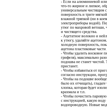
- Если на алюминиевой ил
что-то жирное и липкое, о
универсальным чистящим с
поверхность и трите мягко
влажной тряпкой (ни в коем
электроприборы водой). Пе
утюг по махровой ветоши, ч
и чистящего средства.
- Ацетатное волокно и ней
к утюгу, удаляйте ацетоном
холодную поверхность, пока
ацетона пластиковые части 
- Чтобы удалить восковое п
грифеля), максимально разог
подошва не станет чистой. 
пристанет.
- Чтобы избавиться от при
согласно инструкции, прог
- Чтобы на подошве вообще 
было их отчищать), гладьте
хлопка, которая будет изоли
крахмала и т.п.
- Чтобы почистить паровую 
с инструкцией, какую воду
водопроводную. Новые мод