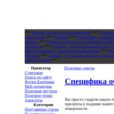
***
Вылечи ангину без антибиотиков
***
Витамин
вашей кожи
***
Чихание
***
Осторожно - аспарта
минусы
***
Пивные дрожжи и их лечебные свойс
профессии
***
Курение – вредная привычка или у
Искусственный и самопроизвольный аборт
***
Вы
токсикоз
***
Солнце - От пользы до вреда – один 
чайного гриба
***
Навигатор
Полезные советы
Стартовая
Поиск по сайту
Специфика о
Фотки Картинки
Моб операторы
Полезные ресурсы
Полезное чтиво
Вы просто гладили какую-то
Анекдоты
прилипла к подошве вашего
Категории
поверхности.
Популярные статьи
Полезные советы