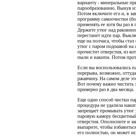
варианту - минеральные пр
парообразованию. Вынув из 
Потом включите его и, в за
программу самоочистки (б
применять ее хотя бы раз в
Держите утюг над раковино
перестанет идти пар. Выклю
еще на полчаса, чтобы стал
утюг с паром подошвой на
прочистит отверстия, из кот
пыли и накипи. Потом прот
Если вы воспользовались п
перерыва, возможно, оттуда
ржавчину. На самом деле эт
Вот почему важно чистить 
примерно раз в два месяца.
Еще один способ чистки па
процедура не удалила накип
запрещает промывать утюг у
паровую камеру бесцветный
отверстия. Ополосните и за
выпарите, чтобы избавиться
его полностью, он может ис