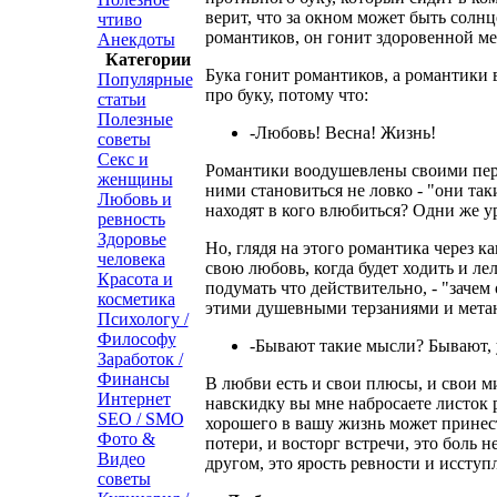
верит, что за окном может быть солн
чтиво
романтиков, он гонит здоровенной мет
Анекдоты
Категории
Бука гонит романтиков, а романтики 
Популярные
про буку, потому что:
статьи
Полезные
-Любовь! Весна! Жизнь!
советы
Секс и
Романтики воодушевлены своими пере
женщины
ними становиться не ловко - "они так
Любовь и
находят в кого влюбиться? Одни же у
ревность
Здоровье
Но, глядя на этого романтика через ка
человека
свою любовь, когда будет ходить и ле
Красота и
подумать что действительно, - "зачем 
косметика
этими душевными терзаниями и метан
Психологу /
Философу
-Бывают такие мысли? Бывают, у
Заработок /
Финансы
В любви есть и свои плюсы, и свои м
Интернет
навскидку вы мне набросаете листок 
SEO / SMO
хорошего в вашу жизнь может принест
Фото &
потери, и восторг встречи, это боль 
Видео
другом, это ярость ревности и исступ
советы