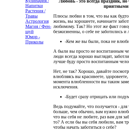
Кулинария /
Любовь - это всегда праздник, но
Напитки
приятными 
Растения /
Травы
Плюсы любви в том, что вы как будто 
Астрология
жизнь, вы хорошеете, начинаете забот
Магия / Фен-
любимому. Так? Но этот же факт говор
шуй
безжизненны, о себе не заботились и 
Юмор -
-Кем же вы были, пока не влюб
Приколы
А были вы просто не воспитанным че
люди всегда хорошо выглядят, заботли
лучше буду просто воспитанным челов
Нет, не так? Хорошо, давайте посмотр
влюбляясь вы красивеете, здоровеете, 
момента влюбленности вы таким зам
исключения.
-Будет сразу отрицать или поду
Ведь подумайте, что получается - для 
больше, чем обычно, вам нужно влюби
что вы себя не любите, раз вам для за
то? А если бы вы себя любили, вам тр
чтобы начать заботиться о себе?