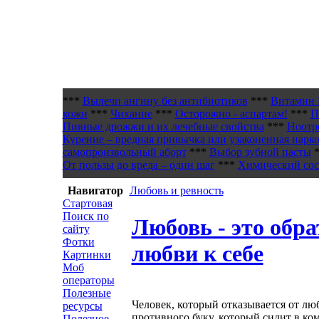
***
Вылечи ангину без антибиотиков
***
Витамин 
кожи
***
Чихание
***
Осторожно - аспартам!
***
П
Пивные дрожжи и их лечебные свойства
***
Ноотр
Курение – вредная привычка или узаконенная нарк
самопроизвольный аборт
***
Выбор зубной пасты
*
От пользы до вреда – один шаг
***
Химический сост
Навигатор
Любовь и ревность
Стартовая
Поиск по
Любовь - это обра
сайту
Фотки
любви к себе
Картинки
Моб
операторы
Полезные
Человек, который отказывается от лю
ресурсы
противного буку, который сидит в к
Полезное