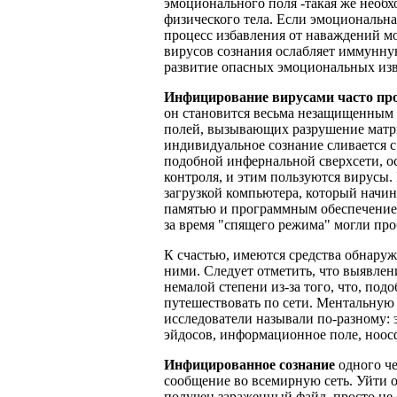
эмоционального поля -такая же необх
физического тела. Если эмоциональная
процесс избавления от наваждений м
вирусов сознания ослабляет иммунну
развитие опасных эмоциональных из
Инфицирование вирусами часто про
он становится весьма незащищенным
полей, вызывающих разрушение матри
индивидуальное сознание сливается 
подобной инфернальной сверхсети, о
контроля, и этим пользуются вирусы
загрузкой компьютера, который начин
памятью и программным обеспечением,
за время "спящего режима" могли про
К счастью, имеются средства обнаруж
ними. Следует отметить, что выявлен
немалой степени из-за того, что, по
путешествовать по сети. Ментальную 
исследователи называли по-разному: 
эйдосов, информационное поле, ноос
Инфицированное сознание
одного че
сообщение во всемирную сеть. Уйти о
получен зараженный файл, просто не с