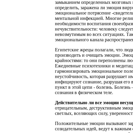
замыканием определенных мозговых 
определить, заражена ли эмоция вир
эмоциональное потрясение -свидетел
ментальной инфекцией. Многие религ
необходимости воспитания своеобра
нечувствительности: человеку следуе
невозмутимым во всех ситуациях. Та
эмоционального канала распростране
Египетские жрецы полагали, что люди
производить и очищать эмоции. Эмоц
крайностями: то они переполнены лю
Ежедневные психотехники и медитац
гармонизировать эмоциональное поле
неустойчивость, которая разрушает 
инфицируют сознание, разрушая его
пункт в этой цепи - болезнь. Болезнь
сознания в физическом теле.
Действительно ли все эмоции несу
отрицательным, деструктивным эмоци
светлых, вселяющих силу, уверенност
Положительные эмоции вызывают за
созидательных идей, ведут к важным