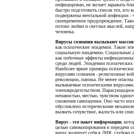
инфицирован, не желает заражать бли
быстро подготовить список тех, кто в
подвержены ментальной инфекции - ч
своевременное предупреждение. Тако
потоке любви и светлых мыслей, нап
человека.
Вирусы сознания вызывают массов
как психические эпидемии. Такие эп
социальную пандемию. Социальные д
как побочные эффекты инфекционных
среди людей. Эпидемии психических 
Наиболее яркие примеры психически
вирусами сознания - религиозные вой
революции, паника. Не менее опасны
вызываемые психическими вирусами,
членовредительством. Парасуицидное
ненавистью, местью, чувством одиноч
снижения самооценки. Оно часто нос
обусловлено истерическими механизм
вызвать сочувствие, жалость или сни
Вирус - это пакет информации
, кот
целью самокопирования и передачи с
вирус кодирует себя в ДНК, глубоко 