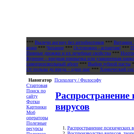
***
Вылечи ангину без антибиотиков
***
Витамин 
кожи
***
Чихание
***
Осторожно - аспартам!
***
П
Пивные дрожжи и их лечебные свойства
***
Ноотр
Курение – вредная привычка или узаконенная нарк
самопроизвольный аборт
***
Выбор зубной пасты
*
От пользы до вреда – один шаг
***
Химический сост
Навигатор
Психологу / Философу
Стартовая
Поиск по
Распространение 
сайту
Фотки
вирусов
Картинки
Моб
операторы
Полезные
Распространение психических 
ресурсы
Воспроизводство вирусов, теор
Полезное