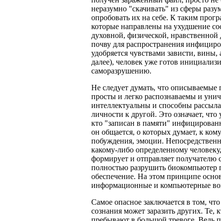
неразумно "скачивать" из сферы раз
опробовать их на себе. К таким прогр
которые направлены на ухудшение со
духовной, физической, нравственной
почву для распространения инфициро
удобряется чувствами зависти, вины, 
далее), человек уже готов инициализ
саморазрушению.
Не следует думать, что описываемые
просты и легко распознаваемы и уни
интеллектуальны и способны рассылат
личности к другой. Это означает, что
кто "записан в памяти" инфицированн
он общается, о которых думает, к ком
побуждения, эмоции. Непосредственн
какому-либо определенному человеку,
формирует и отправляет получателю с
полностью разрушить биокомпьютер п
обеспечение. На этом принципе осно
информационные и компьютерные во
Самое опасное заключается в том, ч
сознания может заразить других. Те, к
пребывают в большой тревоге. Ведь по