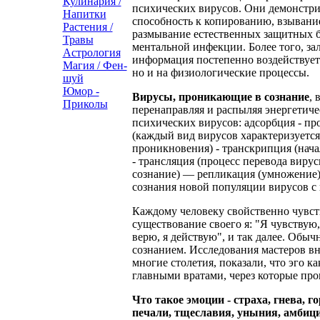
Кулинария /
психических вирусов. Они демонстри
Напитки
способность к копированию, взывани
Растения /
размывание естественных защитных б
Травы
ментальной инфекции. Более того, за
Астрология
информация постепенно воздействует 
Магия / Фен-
но и на физиологические процессы.
шуй
Юмор -
Вирусы, проникающие в сознание
, 
Приколы
перенаправляя и распыляя энергетиче
психических вирусов: адсорбция - пр
(каждый вид вирусов характеризуетс
проникновения) - транскрипция (нач
- трансляция (процесс перевода вир
сознание) — репликация (умножение) 
сознания новой популяции вирусов с
Каждому человеку свойственно чувст
существование своего я: "Я чувствую, 
верю, я действую", и так далее. Обыч
сознанием. Исследования мастеров в
многие столетия, показали, что эго ка
главными вратами, через которые пр
Что такое эмоции - страха, гнева, г
печали, тщеславия, уныния, амбиц