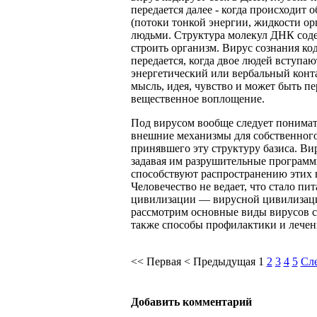
передается далее - когда происходит
(потоки тонкой энергии, жидкости о
людьми. Структура молекул ДНК соде
строить организм. Вирус сознания ко
передается, когда двое людей вступа
энергетический или вербальный конта
мысль, идея, чувство и может быть пе
вещественное воплощение.
Под вирусом вообще следует понима
внешние механизмы для собственного
принявшего эту структуру базиса. В
задавая им разрушительные программ
способствуют распространению этих в
Человечество не ведает, что стало пи
цивилизации — вирусной цивилизаци
рассмотрим основные виды вирусов со
также способы профилактики и лечен
<<
Первая
<
Предыдущая
1
2
3
4
5
Сл
Добавить комментарий