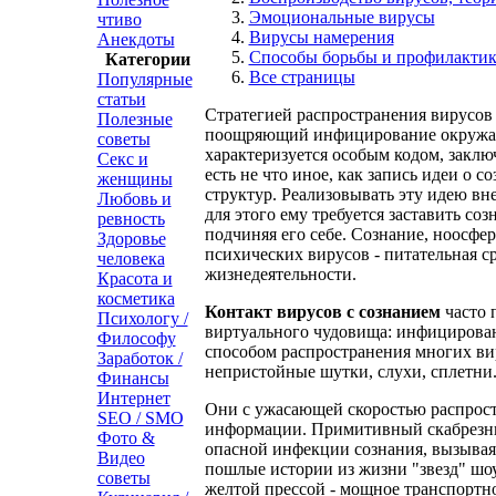
Эмоциональные вирусы
чтиво
Вирусы намерения
Анекдоты
Способы борьбы и профилактик
Категории
Все страницы
Популярные
статьи
Стратегией распространения вирусов
Полезные
поощряющий инфицирование окружа
советы
характеризуется особым кодом, заклю
Секс и
есть не что иное, как запись идеи о 
женщины
структур. Реализовывать эту идею вне
Любовь и
для этого ему требуется заставить соз
ревность
подчиняя его себе. Сознание, ноосфе
Здоровье
психических вирусов - питательная ср
человека
жизнедеятельности.
Красота и
косметика
Контакт вирусов с сознанием
часто 
Психологу /
виртуального чудовища: инфицирова
Философу
способом распространения многих ви
Заработок /
непристойные шутки, слухи, сплетни
Финансы
Интернет
Они с ужасающей скоростью распрост
SEO / SMO
информации. Примитивный скабрезн
Фото &
опасной инфекции сознания, вызыва
Видео
пошлые истории из жизни "звезд" шо
советы
желтой прессой - мощное транспортно