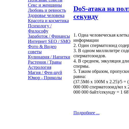
Секс и женщины
DoS-атака на пол
Любовь и ревность
секунду
Здоровье человека
Красота и косметика
Психологу /
Философу
1. Одна человеческая клет
Заработок / Финансы
информации
Интернет SEO / SMO
2. Один сперматозоид соде
Фото & Видео
3. В одном миллилитре сод
советы
сперматозоидов.
Кулинария / Напитки
4. В среднем, эякуляция дли
Растения / Травы
спермы.
Астрология
5. Таким образом, пропускн
Магия / Фен-шуй
равна:
Юмор - Приколы
(37.5Мб x 100M x 2.25)/5 = 
000 000 сперматозоид/мл x 2
000 000 байт/секунду = 1 68
Подробнее ...
Подде