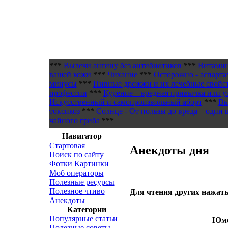
***
Вылечи ангину без антибиотиков
***
Витамин
вашей кожи
***
Чихание
***
Осторожно - аспарта
минусы
***
Пивные дрожжи и их лечебные свойс
профессии
***
Курение – вредная привычка или у
Искусственный и самопроизвольный аборт
***
Вы
токсикоз
***
Солнце - От пользы до вреда – один 
чайного гриба
***
Навигатор
Стартовая
Анекдоты дня
Поиск по сайту
Фотки Картинки
Моб операторы
Полезные ресурсы
Полезное чтиво
Для чтения других нажать
Анекдоты
Категории
Популярные статьи
Юмо
Полезные советы