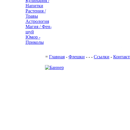
Кулинария /
Напитки
Растения /
Травы
Астрология
Магия / Фен-
шуй
Юмор -
Приколы
Поддержка с
=
Главная
-
Флешки
-
-
-
Ссылки
-
Контак