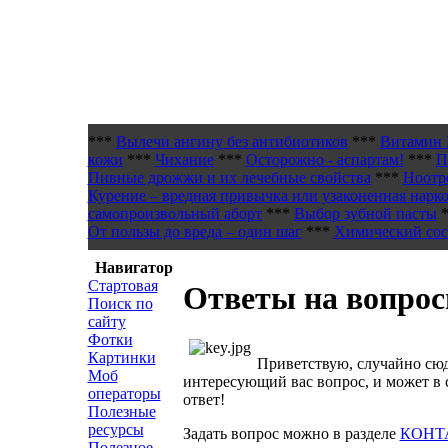
***
Вылечи ангину без антибиотиков
***
Витамин 
кожи
***
Чихание
***
Осторожно - аспартам!
***
П
Пивные дрожжи и их лечебные свойства
***
Ноотр
Курение – вредная привычка или узаконенная нарк
самопроизвольный аборт
***
Выбор зубной пасты
*
От пользы до вреда – один шаг
***
Химический сост
Навигатор
Стартовая
Ответы на вопро
Поиск по
сайту
Фотки
Картинки
Приветствую, случайно сюд
Моб
интересующий вас вопрос, и может в 
операторы
ответ!
Полезные
ресурсы
Задать вопрос можно в разделе
КОНТ
Полезное