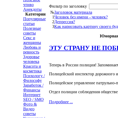
чтиво
Фильтр по заголовку
Анекдоты
№
Заголовок материала
Категории
1
Человек без имени - человек?
Популярные
2
Депрессия?
статьи
3
Как нарисовать картину своего бу
Полезные
советы
Юморная
Секс и
женщины
ЭТУ СТРАНУ НЕ ПОБЕ
Любовь и
ревность
Здоровье
человека
Теперь в России полиция! Запоминае
Красота и
косметика
Полицейский инспектор дорожного 
Психологу /
Философу
Полицейское управление патрульно
Заработок /
Финансы
Отдел полиции соблюдения обществ
Интернет
SEO / SMO
Подробнее ...
Фото &
Видео
советы