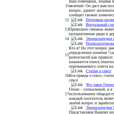
Ваш помощник, лоцман в
11
явлений. Он даст вам пол
вопрос, удивит экспонат
сообщит свежие химическ
12
Почтовые инде
Визуальный сл
13
Прикольно связаны значе
(асоциативные ряды и де
14
Энциклопедии и
Психологическа
Кто я? На этот вопрос да
определении понятия "с
15
разногласий как правило
называется поиск опытног
переживаемого ответа на 
Статьи о сексе
16
Вся правда о сексе, стать
сексе
Что такое Генон
Генон – уникальный, и в 
17
использовании общедосту
каждый посетитель может 
любой вопрос и заработат
Энциклопедия 
Представляем Вашему в