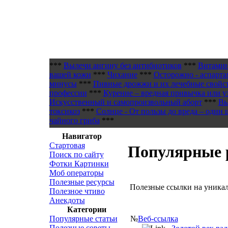
***
Вылечи ангину без антибиотиков
***
Витамин
вашей кожи
***
Чихание
***
Осторожно - аспарта
минусы
***
Пивные дрожжи и их лечебные свойс
профессии
***
Курение – вредная привычка или у
Искусственный и самопроизвольный аборт
***
Вы
токсикоз
***
Солнце - От пользы до вреда – один 
чайного гриба
***
Навигатор
Стартовая
Популярные 
Поиск по сайту
Фотки Картинки
Моб операторы
Полезные ресурсы
Полезные ссылки на уникал
Полезное чтиво
Анекдоты
Категории
№
Веб-ссылка
Популярные статьи
Полезные советы