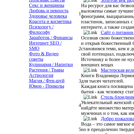
Золотой век рад
Секс и женщины
На ресурсе для вас безвоз
Любовь и ревность
выложены самые лучшие 
1
Здоровье человека
фонограмм, выцарапанны
Красота и косметика
пластинок, записанных с
Психологу /
интернете, а также созда
Философу
Сайт о питании
Заработок / Финансы
Осознав свою божественн
Интернет SEO /
и открыв божественный С
SMO
2
становимся теми, кем и 
Фото & Видео
свой потенциал, подключ
советы
Источнику и более не нуж
Кулинария / Напитки
внешних вещах
Растения / Травы
Мастерская вел
Астрология
Книги Владимира Лермон
Магия / Фен-шуй
3
для тысяч читателей.
Юмор - Приколы
Каждая книга посвящена 
бытия - как человеку ст
Стиль блондин
Увлекательный женский с
4
найдёте множество матери
мужчинах и о том, как им
Добро пожалова
Вода – это самое мягкое 
5
но в преодолении твердог