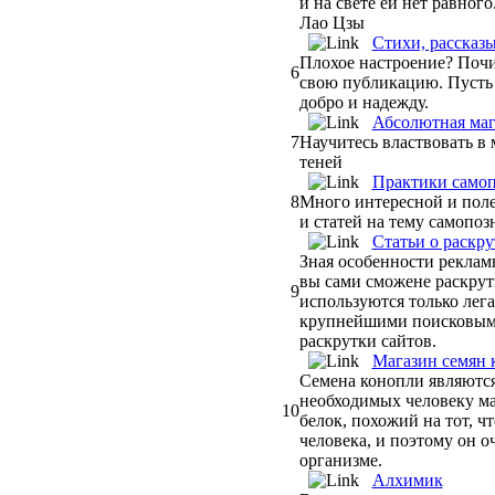
и на свете ей нет равного
Лао Цзы
Стихи, рассказы
Плохое настроение? Почит
6
свою публикацию. Пусть 
добро и надежду.
Абсолютная ма
7
Научитесь властвовать в
теней
Практики самоп
8
Много интересной и пол
и статей на тему самопоз
Статьи о раскр
Зная особенности реклам
вы сами сможене раскрути
9
используются только лег
крупнейшими поисковым
раскрутки сайтов.
Магазин семян 
Семена конопли являютс
необходимых человеку ма
10
белок, похожий на тот, ч
человека, и поэтому он о
организме.
Алхимик