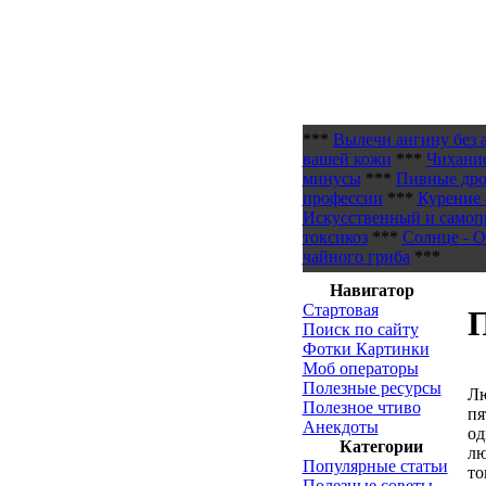
***
Вылечи ангину без 
вашей кожи
***
Чихани
минусы
***
Пивные дро
профессии
***
Курение 
Искусственный и самоп
токсикоз
***
Солнце - О
чайного гриба
***
Навигатор
Стартовая
П
Поиск по сайту
Фотки Картинки
Моб операторы
Полезные ресурсы
Лю
Полезное чтиво
пя
Анекдоты
од
Категории
лю
Популярные статьи
то
Полезные советы