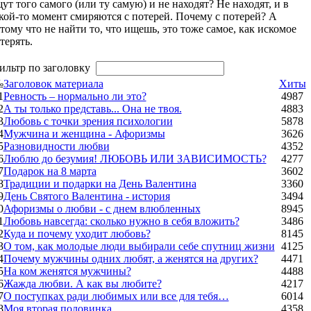
ут того самого (или ту самую) и не находят? Не находят, и в
кой-то момент смиряются с потерей. Почему с потерей? А
тому что не найти то, что ищешь, это тоже самое, как искомое
терять.
ильтр по заголовку
№
Заголовок материала
Хиты
1
Ревность – нормально ли это?
4987
2
А ты только представь... Она не твоя.
4883
3
Любовь с точки зрения психологии
5878
4
Мужчина и женщина - Афоризмы
3626
5
Разновидности любви
4352
6
Люблю до безумия! ЛЮБОВЬ ИЛИ ЗАВИСИМОСТЬ?
4277
7
Подарок на 8 марта
3602
8
Традиции и подарки на День Валентина
3360
9
День Святого Валентина - история
3494
0
Афоризмы о любви - с днем влюбленных
8945
1
Любовь навсегда: сколько нужно в себя вложить?
3486
2
Куда и почему уходит любовь?
8145
3
О том, как молодые люди выбирали себе спутниц жизни
4125
4
Почему мужчины одних любят, а женятся на других?
4471
5
На ком женятся мужчины?
4488
6
Жажда любви. А как вы любите?
4217
7
О поступках ради любимых или все для тебя…
6014
8
Моя вторая половинка
4358