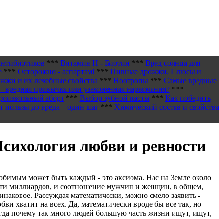
антибиотиков
***
Витамин H - Биотин
***
Вред солнца для
е
***
Осторожно - аспартам!
***
Пивные дрожжи. Плюсы и
жжи и их лечебные свойства
***
Ноотропы
***
Самые вредные
– вредная привычка или узаконенная наркомания?
***
роизвольный аборт
***
Выбор зубной пасты
***
Как победить
т пользы до вреда – один шаг
***
Химический состав и свойства
сихология любви и ревности
бимым может быть каждый - это аксиома. Нас на Земле около
ти миллиардов, и соотношение мужчин и женщин, в общем,
инаковое. Рассуждая математически, можно смело заявить -
бви хватит на всех. Да, математически вроде бы все так, но
гда почему так много людей большую часть жизни ищут, ищут,