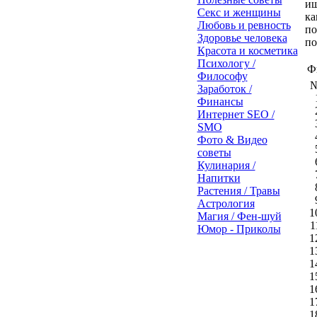
ищ
Секс и женщины
ка
Любовь и ревность
по
Здоровье человека
по
Красота и косметика
Психологу /
Ф
Философу
Заработок /
Финансы
Интернет SEO /
SMO
Фото & Видео
советы
Кулинария /
Напитки
Растения / Травы
Астрология
1
Магия / Фен-шуй
1
Юмор - Приколы
1
1
1
1
1
1
1