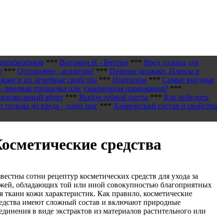
антибиотиков
***
Витамин H - Биотин
***
Вред солнца для
е
***
Осторожно - аспартам!
***
Пивные дрожжи. Плюсы и
жжи и их лечебные свойства
***
Ноотропы
***
Самые вредные
– вредная привычка или узаконенная наркомания?
***
роизвольный аборт
***
Выбор зубной пасты
***
Как победить
т пользы до вреда – один шаг
***
Химический состав и свойства
осметические средства
вестны сотни рецептур косметических средств для ухода за
жей, обладающих той или иной совокупностью благоприятных
я ткани кожи характеристик. Как правило, косметические
едства имеют сложный состав и включают природные
единения в виде экстрактов из материалов растительного или