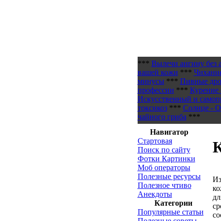
***
Вылечи ангину без 
вашей кожи
***
Чихани
минусы
***
Пивные дро
профессии
***
Курение 
Искусственный и самоп
токсикоз
***
Солнце - О
чайного гриба
***
Навигатор
Стартовая
К
Поиск по сайту
Фотки Картинки
Моб операторы
Полезные ресурсы
Из
Полезное чтиво
ко
Анекдоты
дл
Категории
ср
Популярные статьи
со
Полезные советы