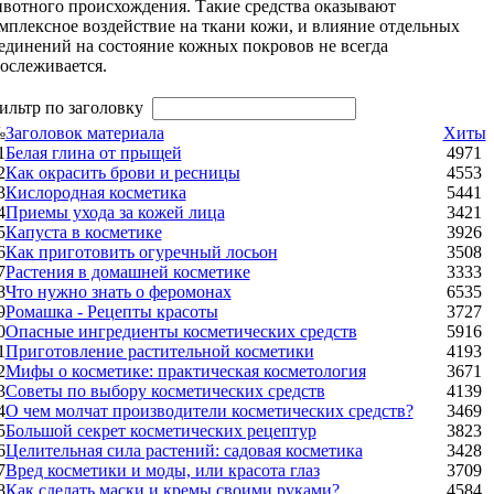
вотного происхождения. Такие средства оказывают
мплексное воздействие на ткани кожи, и влияние отдельных
единений на состояние кожных покровов не всегда
ослеживается.
ильтр по заголовку
№
Заголовок материала
Хиты
1
Белая глина от прыщей
4971
2
Как окрасить брови и ресницы
4553
3
Кислородная косметика
5441
4
Приемы ухода за кожей лица
3421
5
Капуста в косметике
3926
6
Как приготовить огуречный лосьон
3508
7
Растения в домашней косметике
3333
8
Что нужно знать о феромонах
6535
9
Ромашка - Рецепты красоты
3727
0
Опасные ингредиенты косметических средств
5916
1
Приготовление растительной косметики
4193
2
Мифы о косметике: практическая косметология
3671
3
Советы по выбору косметических средств
4139
4
О чем молчат производители косметических средств?
3469
5
Большой секрет косметических рецептур
3823
6
Целительная сила растений: садовая косметика
3428
7
Вред косметики и моды, или красота глаз
3709
8
Как сделать маски и кремы своими руками?
4584