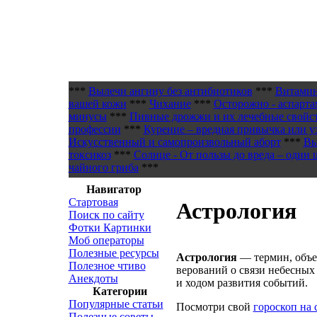
***
Вылечи ангину без антибиотиков
***
Витамин
вашей кожи
***
Чихание
***
Осторожно - аспарта
минусы
***
Пивные дрожжи и их лечебные свойс
профессии
***
Курение – вредная привычка или у
Искусственный и самопроизвольный аборт
***
Вы
токсикоз
***
Солнце - От пользы до вреда – один 
чайного гриба
***
Навигатор
Стартовая
Астрология
Поиск по сайту
Фотки Картинки
Моб операторы
Полезные ресурсы
Астрология
— термин, объе
Полезное чтиво
верований о связи небесных 
Анекдоты
и ходом развития событий.
Категории
Популярные статьи
Посмотри свой
гороскоп на 
Полезные советы