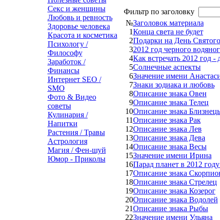
Секс и женщины
Фильтр по заголовку
Любовь и ревность
№
Заголовок материала
Здоровье человека
1
Конца света не будет
Красота и косметика
2
Подарки на День Святог
Психологу /
3
2012 год черного водяно
Философу
4
Как встречать 2012 год - 
Заработок /
5
Солнечные аспекты
Финансы
6
Значение имени Анастас
Интернет SEO /
7
Знаки зодиака и любовь
SMO
8
Описание знака Овен
Фото & Видео
9
Описание знака Телец
советы
10
Описание знака Близнец
Кулинария /
11
Описание знака Рак
Напитки
12
Описание знака Лев
Растения / Травы
13
Описание знака Дева
Астрология
14
Описание знака Весы
Магия / Фен-шуй
15
Значение имени Ирина
Юмор - Приколы
16
Парад планет в 2012 году
17
Описание знака Скорпио
18
Описание знака Стрелец
19
Описание знака Козерог
20
Описание знака Водолей
21
Описание знака Рыбы
22
Значение имени Ульяна