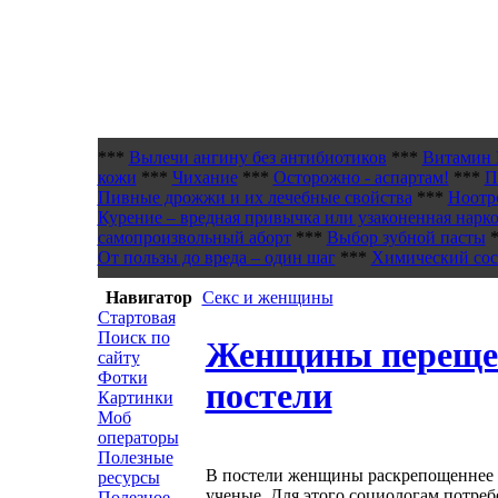
***
Вылечи ангину без антибиотиков
***
Витамин 
кожи
***
Чихание
***
Осторожно - аспартам!
***
П
Пивные дрожжи и их лечебные свойства
***
Ноотр
Курение – вредная привычка или узаконенная нарк
самопроизвольный аборт
***
Выбор зубной пасты
*
От пользы до вреда – один шаг
***
Химический сост
Навигатор
Секс и женщины
Стартовая
Поиск по
Женщины переще
сайту
Фотки
постели
Картинки
Моб
операторы
Полезные
В постели женщины раскрепощеннее 
ресурсы
ученые. Для этого социологам потреб
Полезное