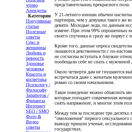
представительниц прекрасного пола.
чтиво
Анекдоты
У 21-летнего юноши обычно насчитыв
Категории
партнерш, чем у девушки такого же во
Популярные
девяти. Молодые леди, по данным исс
статьи
измене. При этом 99% опрошенных не
Полезные
своего спутника и сразу же порвут с 
советы
Секс и
Кроме того, данные опроса свидетель
женщины
лишаются девственности с по-насто
Любовь и
не согласны вступать в близкие отно
ревность
пообещали себе не спать с мужчиной 
Здоровье
человека
Около четверти дам не гнушаются вый
Красота и
встречаться даже с женатым мужчиной
косметика
роман со своим начальником.
Психологу /
Философу
Такое поведение можно объяснить мн
Заработок /
которые попадает современная женщи
Финансы
снять напряжение, и многие этим пол
Интернет
SEO / SMO
Между тем за последние три десятка л
Фото &
"омоложения" первого сексуального о
Видео
выводу пришли ученые, исследовавши
советы
государствах.