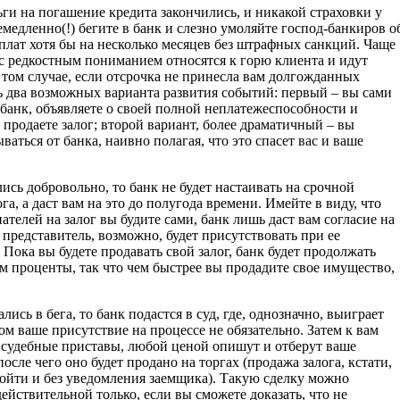
ги на погашение кредита закончились, и никакой страховки у
немедленно(!) бегите в банк и слезно умоляйте господ-банкиров о
плат хотя бы на несколько месяцев без штрафных санкций. Чаще
 с редкостным пониманием относятся к горю клиента и идут
 том случае, если отсрочка не принесла вам долгожданных
ть два возможных варианта развития событий: первый – вы сами
 банк, объявляете о своей полной неплатежеспособности и
продаете залог; второй вариант, более драматичный – вы
ваться от банка, наивно полагая, что это спасет вас и ваше
ись добровольно, то банк не будет настаивать на срочной
га, а даст вам на это до полугода времени. Имейте в виду, что
ателей на залог вы будите сами, банк лишь даст вам согласие на
о представитель, возможно, будет присутствовать при ее
Пока вы будете продавать свой залог, банк будет продолжать
м проценты, так что чем быстрее вы продадите свое имущество,
лись в бега, то банк подастся в суд, где, однозначно, выиграет
ом ваше присутствие на процессе не обязательно. Затем к вам
 судебные приставы, любой ценой опишут и отберут ваше
осле чего оно будет продано на торгах (продажа залога, кстати,
ойти и без уведомления заемщика). Такую сделку можно
ействительной только, если вы сможете доказать, что не