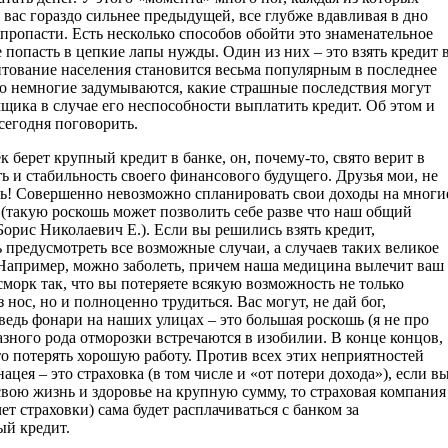
 вас гораздо сильнее предыдущей, все глубже вдавливая в дно
пропасти. Есть несколько способов обойти это знаменательное
 попасть в цепкие лапы нужды. Один из них – это взять кредит 
итование населения становится весьма популярным в последнее
ко немногие задумываются, какие страшные последствия могут
щика в случае его неспособности выплатить кредит. Об этом и
сегодня поговорить.
к берет крупный кредит в банке, он, почему-то, свято верит в
ь и стабильность своего финансового будущего. Друзья мои, не
ь! Совершенно невозможно спланировать свои доходы на многи
 (такую роскошь может позволить себе разве что наш общий
орис Николаевич Е.). Если вы решились взять кредит,
 предусмотреть все возможные случаи, а случаев таких великое
Например, можно заболеть, причем наша медицина вылечит ваш
морк так, что вы потеряете всякую возможность не только
 нос, но и полноценно трудиться. Вас могут, не дай бог,
ведь фонари на наших улицах – это большая роскошь (я не про
азного рода отморозки встречаются в изобилии. В конце концов,
о потерять хорошую работу. Против всех этих неприятностей
нацея – это страховка (в том числе и «от потери дохода»), если в
свою жизнь и здоровье на крупную сумму, то страховая компания
чет страховки) сама будет расплачиваться с банком за
й кредит.