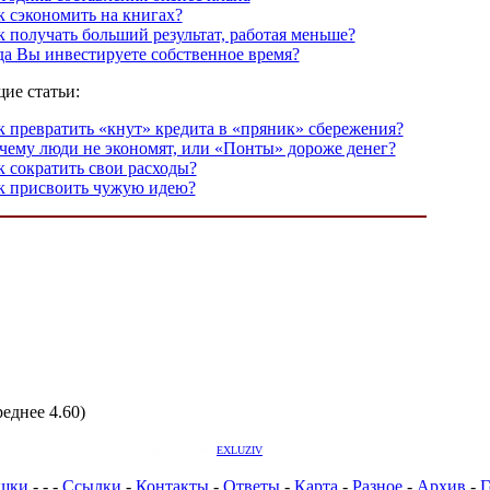
к сэкономить на книгах?
к получать больший результат, работая меньше?
да Вы инвестируете собственное время?
ие статьи:
к превратить «кнут» кредита в «пряник» сбережения?
чему люди не экономят, или «Понты» дороже денег?
к сократить свои расходы?
к присвоить чужую идею?
реднее 4.60)
Поддержка сайта
EXLUZIV
шки
-
-
-
Ссылки
-
Контакты
-
Ответы
-
Карта
-
Разное
-
Архив
-
Г