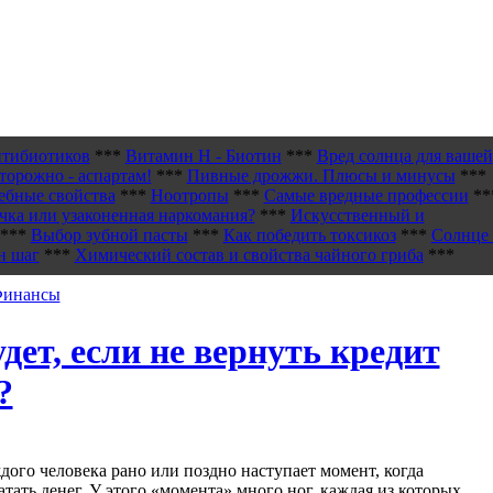
нтибиотиков
***
Витамин H - Биотин
***
Вред солнца для вашей
торожно - аспартам!
***
Пивные дрожжи. Плюсы и минусы
***
ебные свойства
***
Ноотропы
***
Самые вредные профессии
**
чка или узаконенная наркомания?
***
Искусственный и
***
Выбор зубной пасты
***
Как победить токсикоз
***
Солнце 
н шаг
***
Химический состав и свойства чайного гриба
***
 Финансы
удет, если не вернуть кредит
?
дого человека рано или поздно наступает момент, когда
атать денег. У этого «момента» много ног, каждая из которых