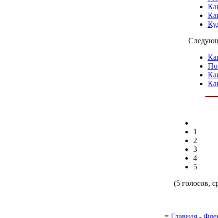
Ка
Ка
Ку
Следующ
Ка
По
Ка
Ка
1
2
3
4
5
(5 голосов, с
=
Главная
-
Фле