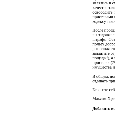
являлись в 
качестве зал
освободить,
приставами 
кодексу тако
После продаж
вы задолжал
штрафы. Ост
пользу добро
рыночная ст
заплатите о
пощады!), а
приставов(7
имущества и
В общем, пом
отдавать при
Берегите себ
Максим Хра
Добавить к