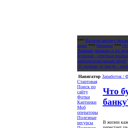
***
Вылечи ангину без а
кожи
***
Чихание
***
Ос
Пивные дрожжи и их леч
Курение – вредная привы
самопроизвольный аборт
От пользы до вреда – оди
Навигатор
Заработок /
Стартовая
Поиск по
Что б
сайту
Фотки
банку
Картинки
Моб
операторы
Полезные
В жизни каж
ресурсы
перестает хв
Полезное