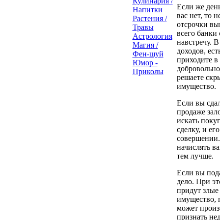
Кулинария /
Если же день
Напитки
вас нет, то 
Растения /
отсрочки вы
Травы
всего банки
Астрология
навстречу. В
Магия /
доходов, ес
Фен-шуй
приходите в
Юмор -
добровольно 
Приколы
решаете скры
имущество.
Если вы сдал
продаже зало
искать покуп
сделку, и ег
совершении. 
начислять ва
тем лучше.
Если вы пода
дело. При эт
придут злые
имущество, п
может произ
признать нед