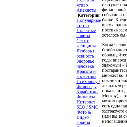
наступает на
чтиво
финансовой 
Анекдоты
событие и не
Категории
банке. Кред
Популярные
время, одна
статьи
постичь заем
Полезные
хотелось бы 
советы
Секс и
Когда челове
женщины
безоблачност
Любовь и
обольщайтес
ревность
годы вперед
Здоровье
знакомый – Б
человека
постарайтесь
Красота и
множество. 
косметика
обычный нас
Психологу /
дышать через
Философу
покалечить, 
Заработок /
Москву), а р
Финансы
можно прост
Интернет
есть одна па
SEO / SMO
застрахуете 
Фото &
(или вы за с
Видео
непогашенны
советы