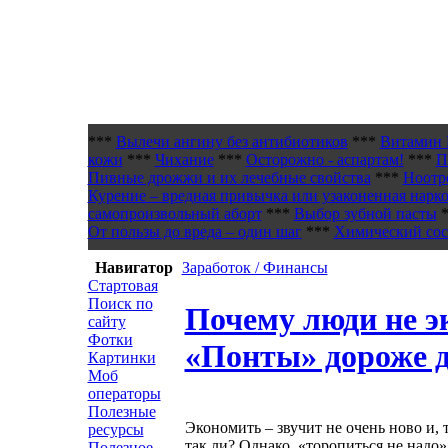
***
Вылечи ангину без антибиотиков
***
Витамин 
кожи
***
Чихание
***
Осторожно - аспартам!
***
П
Пивные дрожжи и их лечебные свойства
***
Ноотр
Курение – вредная привычка или узаконенная нарк
самопроизвольный аборт
***
Выбор зубной пасты
*
От пользы до вреда – один шаг
***
Химический сост
Навигатор
Заработок / Финансы
Стартовая
Поиск по
Почему люди не э
сайту
Фотки
«Понты» дороже д
Картинки
Моб
операторы
Полезные
Экономить – звучит не очень ново и, 
ресурсы
так ли? Однако, «торопиться не надо»
Полезное