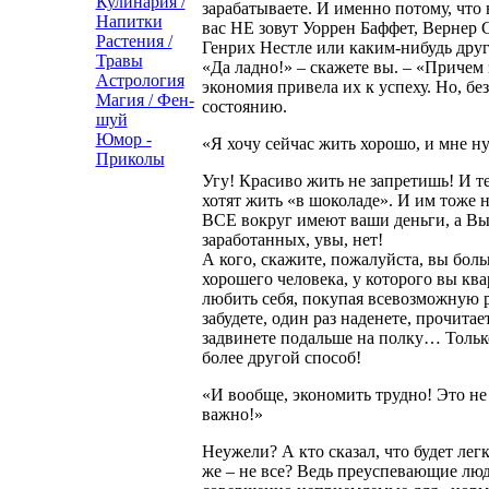
Кулинария /
зарабатываете. И именно потому, что 
Напитки
вас НЕ зовут Уоррен Баффет, Вернер 
Растения /
Генрих Нестле или каким-нибудь дру
Травы
«Да ладно!» – скажете вы. – «Причем 
Астрология
экономия привела их к успеху. Но, бе
Магия / Фен-
состоянию.
шуй
Юмор -
«Я хочу сейчас жить хорошо, и мне н
Приколы
Угу! Красиво жить не запретишь! И т
хотят жить «в шоколаде». И им тоже
ВСЕ вокруг имеют ваши деньги, а Вы
заработанных, увы, нет!
А кого, скажите, пожалуйста, вы боль
хорошего человека, у которого вы кв
любить себя, покупая всевозможную р
забудете, один раз наденете, прочита
задвинете подальше на полку… Только 
более другой способ!
«И вообще, экономить трудно! Это не 
важно!»
Неужели? А кто сказал, что будет лег
же – не все? Ведь преуспевающие люди