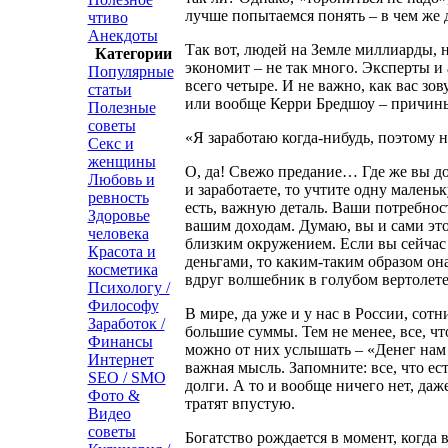
лучше попытаемся понять – в чем же 
чтиво
Анекдоты
Так вот, людей на Земле миллиарды, 
Категории
экономит – не так много. Эксперты и 
Популярные
всего четыре. И не важно, как вас з
статьи
или вообще Керри Бредшоу – причины 
Полезные
советы
«Я заработаю когда-нибудь, поэтому 
Секс и
женщины
О, да! Свежо предание… Где же вы до
Любовь и
и заработаете, то учтите одну малень
ревность
есть, важную деталь. Ваши потребнос
Здоровье
вашим доходам. Думаю, вы и сами это 
человека
близким окружением. Если вы сейчас
Красота и
деньгами, то каким-таким образом он
косметика
вдруг волшебник в голубом вертолете
Психологу /
Философу
В мире, да уже и у нас в России, со
Заработок /
большие суммы. Тем не менее, все, что
Финансы
можно от них услышать – «Денег нам н
Интернет
важная мысль. Запомните: все, что ест
SEO / SMO
долги. А то и вообще ничего нет, даж
Фото &
тратят впустую.
Видео
советы
Богатство рождается в момент, когда 