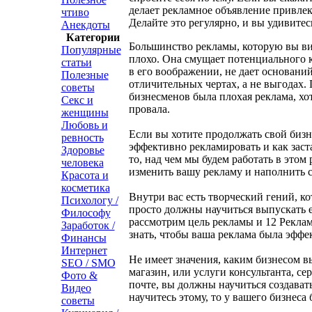
делает рекламное объявление привле
чтиво
Делайте это регулярно, и вы удивитес
Анекдоты
Категории
Большинство рекламы, которую вы ви
Популярные
плохо. Она смущает потенциального 
статьи
в его воображении, не дает оснований
Полезные
отличительных чертах, а не выгодах
советы
бизнесменов была плохая реклама, хо
Секс и
провала.
женщины
Любовь и
Если вы хотите продолжать свой бизн
ревность
эффективно рекламировать и как заст
Здоровье
то, над чем мы будем работать в этом 
человека
изменить вашу рекламу и наполнить 
Красота и
косметика
Внутри вас есть творческий гений, ко
Психологу /
просто должны научиться выпускать е
Философу
рассмотрим цель рекламы и 12 Рекла
Заработок /
знать, чтобы ваша реклама была эффе
Финансы
Интернет
Не имеет значения, каким бизнесом в
SEO / SMO
магазин, или услуги консультанта, се
Фото &
почте, вы должны научиться создават
Видео
научитесь этому, то у вашего бизнеса 
советы