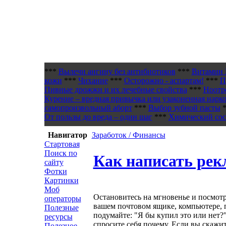
***
Вылечи ангину без антибиотиков
***
Витамин 
кожи
***
Чихание
***
Осторожно - аспартам!
***
П
Пивные дрожжи и их лечебные свойства
***
Ноотр
Курение – вредная привычка или узаконенная нарк
самопроизвольный аборт
***
Выбор зубной пасты
*
От пользы до вреда – один шаг
***
Химический сост
Навигатор
Заработок / Финансы
Стартовая
Поиск по
Как написать ре
сайту
Фотки
Картинки
Моб
Остановитесь на мгновенье и посмотри
операторы
вашем почтовом ящике, компьютере, п
Полезные
подумайте: "Я бы купил это или нет?"
ресурсы
спросите себя почему. Если вы скажит
Полезное