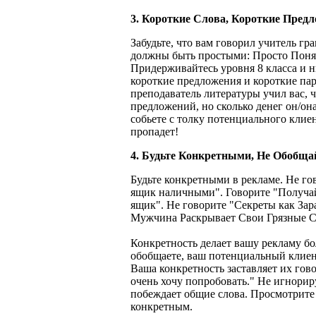
3. Короткие Слова, Короткие Пред
Забудьте, что вам говорил учитель г
должны быть простыми: Просто Понят
Придерживайтесь уровня 8 класса и н
короткие предложения и короткие пар
преподаватель литературы учил вас, ч
предложений, но сколько денег он/она
собьете с толку потенциального клиент
пропадет!
4. Будьте Конкретными, Не Обобща
Будьте конкретными в рекламе. Не г
ящик наличными". Говорите "Получай
ящик". Не говорите "Секреты как Зар
Мужчина Раскрывает Свои Грязные Се
Конкретность делает вашу рекламу бо
обобщаете, ваш потенциальный клиен
Ваша конкретность заставляет их гово
очень хочу попробовать." Не игнориру
побеждает общие слова. Просмотрите 
конкретным.