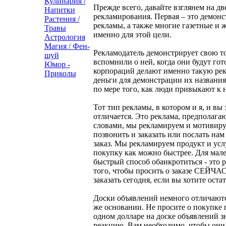
Кулинария /
Прежде всего, давайте взглянем на д
Напитки
рекламирования. Первая – это демон
Растения /
рекламы, а также многие газетные и
Травы
именно для этой цели.
Астрология
Магия / Фен-
Рекламодатель демонстрирует свою т
шуй
вспомнили о ней, когда они будут го
Юмор -
корпораций делают именно такую рек
Приколы
деньги для демонстрации их названия 
по мере того, как люди привыкают к 
Тот тип рекламы, в котором и я, и вы
отличается. Это реклама, предполага
словами, мы рекламируем и мотивируе
позвонить и заказать или послать нам
заказ. Мы рекламируем продукт и усл
покупку как можно быстрее. Для мале
быстрый способ обанкротиться - это 
того, чтобы просить о заказе СЕЙЧАС
заказать сегодня, если вы хотите остат
Доски объявлений немного отличаются
же основании. Не просите о покупке 
одном долларе на доске объявлений 
реакцию. Вам необходимо, чтобы они