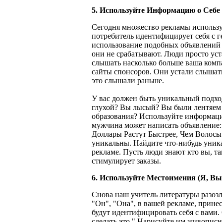
5. Используйте Информацию о Себе
Сегодня множество рекламы использу
потребитель идентифицирует себя с г
использование подобных объявлений и
они не срабатывают. Люди просто уст
слышать насколько больше ваша комп
сайты спонсоров. Они устали слышат
это слышали раньше.
У вас должен быть уникальный подх
глухой? Вы лысый? Вы были лентяем в
образования? Используйте информаци
мужчина может написать объявление
Доллары Растут Быстрее, Чем Волосы
уникальны. Найдите что-нибудь уника
рекламе. Пусть люди знают кто вы, та
стимулирует заказы.
6. Используйте Местоимения (Я, Вы
Снова наш учитель литературы разозл
"Он", "Она", в вашей рекламе, прине
будут идентифицировать себя с вами. 
сделать это." Нарисуйте им живописн