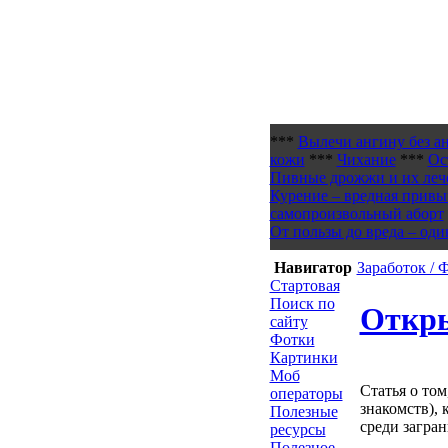
***
Вылечи ангину без а
кожи
***
Чихание
***
Ос
Пивные дрожжи и их леч
Курение – вредная привы
самопроизвольный аборт
От пользы до вреда – оди
Навигатор
Заработок /
Стартовая
Поиск по
Откры
сайту
Фотки
Картинки
Моб
Статья о том
операторы
знакомств), 
Полезные
среди загра
ресурсы
Полезное