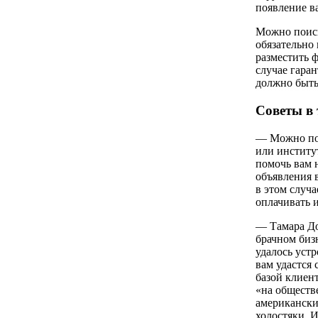
появление в
Можно поиск
обязательно
разместить 
случае гаран
должно быть
Советы в 
— Можно пои
или институт
помочь вам 
объявления 
в этом случа
оплачивать 
— Тамара Док
брачном бизн
удалось уст
вам удастся
базой клиент
«на обществ
американски
холостяки. И