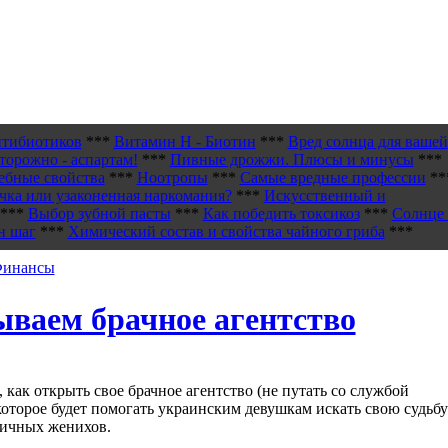
нтибиотиков
***
Витамин H - Биотин
***
Вред солнца для вашей
торожно - аспартам!
***
Пивные дрожжи. Плюсы и минусы
***
ебные свойства
***
Ноотропы
***
Самые вредные профессии
**
чка или узаконенная наркомания?
***
Искусственный и
***
Выбор зубной пасты
***
Как победить токсикоз
***
Солнце 
н шаг
***
Химический состав и свойства чайного гриба
***
 Финансы
ваем брачное агентство
, как открыть свое брачное агентство (не путать со службой
которое будет помогать украинским девушкам искать свою судьбу
ничных женихов.