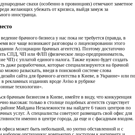
дународные свахи (особенно в провинциях) отмечают заметное
реди желающих убежать от кризиса, выйдя замуж за
ьного иностранца.
место
ведение брачного бизнеса у нас пока не требуется (правда, в
ремя все чаще возникают разговоры о лицензировании этого
оздании Ассоциации брачных агентств). Поэтому достаточно
ить СПД, ЧП или ФЛП (физическое лицо-предприниматель,
ие ЧП) с уплатой единого налога. Также нужно будет создать
сть даже разработчики, которые специализируются на брачной
ко можно разыскать, введя в поисковой системе слова
 дизайн сайта для брачного агентства в Киеве, в Украине» или п
 в рекламных изданиях вроде Aviso в рубрике
онные технологии».
ься брачным бизнесом в Киеве, имейте в виду, что конкуренция
очно высокая: только в столице подобных агентств существует
в районе Майдана Незалежности вы найдете 6 таких центров по
ачных услуг. А специалисты советуют размещать свой офис для
тивности именно в центре города, да еще и с фасадным входом.
я офиса может быть небольшой, но уютно обставленной и с
 набором оргтехники: компьютер с доступом к интернету и