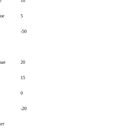
е
10
ое
5
-50
ные
20
15
0
-20
лет