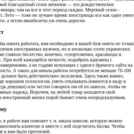
ый благодатный сезон женихов — это рождественские
январь: там на все в этот период скидки. Мертвый сезон -
рт. Лето — тоже не лучшее время: иностранцы все как один умею
ги, а летом авиабилеты уж очень дорогие.
ст
бы начать работать, вам необходимо в вашей базе иметь не тольк
есятков иностранных мужчин, но и несколько сотен украинских
е главное богатство, конечно, «спортсменки, красавицы и
. При всей кажущейся легкости, подобрать красавиц с
намерениями, а не годами кочующих с одного брачного сайта на
росто. А таких для начала работы потребуется не меньше 70-100
о должен быть действительно эксклюзив. Здесь также важно,
ще хорошим психологом, уметь отказывать (имеются в виду в
едь девушки) или честно говорить им об их шансах, чтобы не
ожных надежд. Впрочем, на любой товар находится свой
 а иностранный жених порой бывает очень непредсказуемым.
ему
 в работе вам поможет т. н. шкала шансов, которую можно
заполнить клиентке и вместе с ней подсчитать баллы. Чтобы
е к вам было претензий.