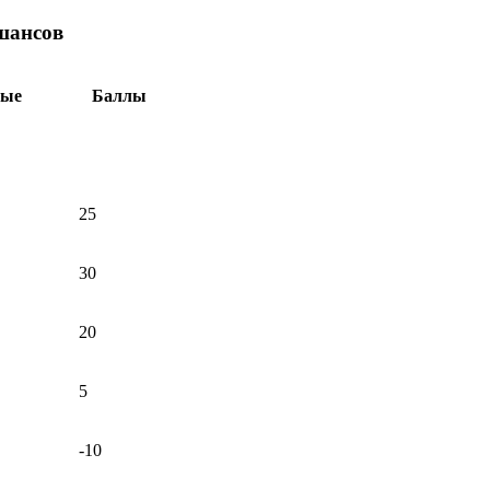
шансов
ные
Баллы
25
30
20
5
-10