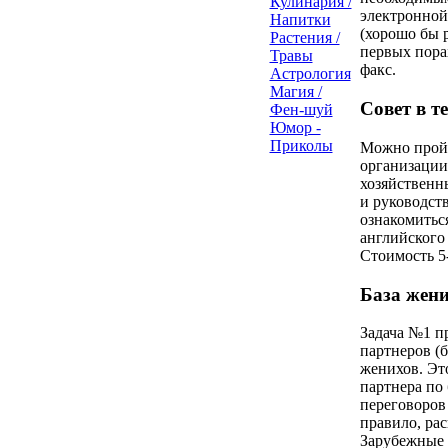
Кулинария /
электронной
Напитки
(хорошо бы р
Растения /
первых порах
Травы
факс.
Астрология
Магия /
Совет в т
Фен-шуй
Юмор -
Приколы
Можно пройт
организации
хозяйственн
и руководст
ознакомитьс
английского 
Стоимость 5
База жен
Задача №1 п
партнеров (б
женихов. Эт
партнера по
переговоров
правило, рас
Зарубежные б