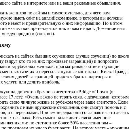
ашего сайта в интернете или на ваши рекламные объявления.
ать женихов по сайтам и самостоятельно, для чего вам
 нужно иметь сайт на английском языке, в котором вы должны
фото невест и предварительную о них информацию. Но в этом
тий «качества» претендентов никто вам не даст. Доменное имя
 международным (com, net).
тему
скать на сайтах бывших соучеников (лучше соучениц) по школ
у (вдруг кто-то из них проживает заграницей) и попросить
найти зарубежных женихов, просматривая соответствующие
в местных газетах и пересылая нужные контакты в Киев. Правда,
е своих друзей за границей придется брать в партнеры и
их услуги или делить прибыль.
укина, директор брачного агентства «Bridge of Love» (в
есе 17 лет): «Очень важно не терять связь с девушками, которым
роить свою личную жизнь за рубежом через ваше агентство. Если
 сохранить с ними дружеские отношения, они смогут помочь и с
ов, и с переводами. Причем нередко они соглашаются это делать
енных началах». Есть смысл налаживать связи именно с
ми женихами: по статистике более 50% населения там –
 по прогнозам их число будет расти. На втором месте – мужчин