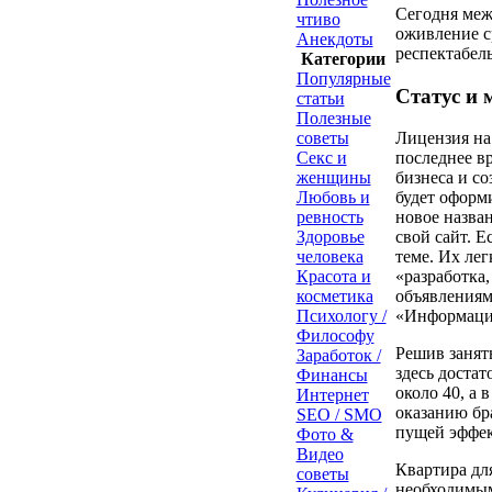
Сегодня меж
чтиво
оживление с
Анекдоты
респектабел
Категории
Популярные
Статус и 
статьи
Полезные
советы
Лицензия на 
Секс и
последнее в
женщины
бизнеса и с
Любовь и
будет оформ
ревность
новое назван
Здоровье
свой сайт. Е
человека
теме. Их лег
Красота и
«разработка,
косметика
объявлениям
Психологу /
«Информаци
Философу
Решив занят
Заработок /
здесь достат
Финансы
около 40, а 
Интернет
оказанию бр
SEO / SMO
пущей эффек
Фото &
Видео
Квартира дл
советы
необходимым