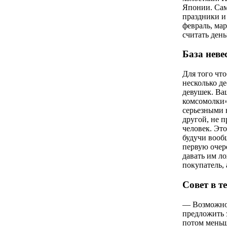
Японии. Сам
праздники и 
февраль, ма
считать день
База неве
Для того что
несколько д
девушек. Ваш
комсомолки»
серьезными 
другой, не п
человек. Эт
будучи вооб
первую очер
давать им л
покупатель,
Совет в т
— Возможно,
предложить 
потом меньш