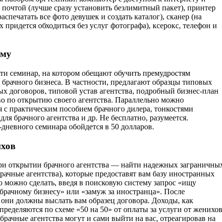
 почтой (лучше сразу установить безлимитный пакет), принтер
аспечатать все фото девушек и создать каталог), сканер (на
 придется обходиться без услуг фотографа), ксерокс, телефон и
ему
и семинар, на котором обещают обучить премудростям
 брачного бизнеса. В частности, предлагают образцы типовых
ых договоров, типовой устав агентства, подробный бизнес-план
во по открытию своего агентства. Параллельно можно
я с практическим пособием брачного дилера, тонкостями
для брачного агентства и др. Не бесплатно, разумеется.
-дневного семинара обойдется в 50 долларов.
ихов
ри открытии брачного агентства — найти надежных заграничны
рачные агентства), которые предоставят вам базу иностранных
о можно сделать, введя в поисковую систему запрос «ищу
 брачному бизнесу» или «замуж за иностранца». После
 они должны выслать вам образец договора. Доходы, как
пределяются по схеме «50 на 50» от оплаты за услуги от женихов
рачные агентства могут и сами выйти на вас, отреагировав на