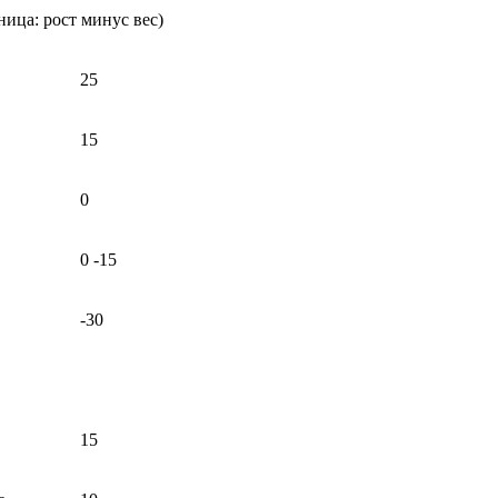
ница: рост минус вес)
25
15
0
0 -15
-30
15