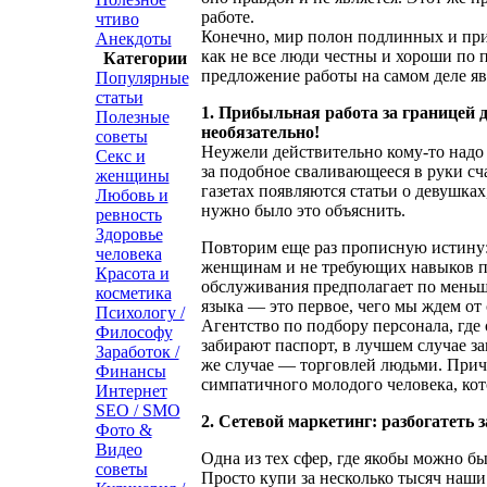
работе.
чтиво
Конечно, мир полон подлинных и пр
Анекдоты
как не все люди честны и хороши по п
Категории
предложение работы на самом деле явл
Популярные
статьи
1. Прибыльная работа за границей
Полезные
необязательно!
советы
Неужели действительно кому-то надо 
Секс и
за подобное сваливающееся в руки сч
женщины
газетах появляются статьи о девушках
Любовь и
нужно было это объяснить.
ревность
Здоровье
Повторим еще раз прописную истину
человека
женщинам и не требующих навыков по
Красота и
обслуживания предполагает по меньш
косметика
языка — это первое, чего мы ждем о
Психологу /
Агентство по подбору персонала, где
Философу
забирают паспорт, в лучшем случае з
Заработок /
же случае — торговлей людьми. Прич
Финансы
симпатичного молодого человека, кот
Интернет
SEO / SMO
2. Сетевой маркетинг: разбогатеть 
Фото &
Видео
Одна из тех сфер, где якобы можно бы
советы
Просто купи за несколько тысяч наши