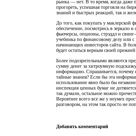
рынка — нет. В то время, когда даже
прогореть, успешная торговля на бир
знаний и быстрых реакций, так и жел
До того, как покупать у маклерской 
обеспечение, посмотрись в зеркало и с
фьючерсы, опционы, стрэддл и свинг-
учебника по финансовому делу или с 
начинающих инвесторов сайта. В бол
будет остаться верным своей прежней
Более подозрительными являются пре
сумму денег за хитроумную подсказку
информацию. Спрашивается, почему п
тайные знания? Если бы эта информац
использование явно было бы незакон
инспекция ценных бумаг не дотянется
так думали, остальное можно прочесть
Вероятнее всего все же у неумех пр
разговором, на этом так просто не по
Добавить комментарий