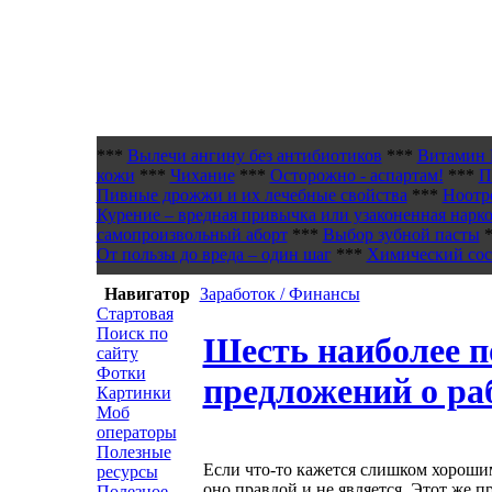
***
Вылечи ангину без антибиотиков
***
Витамин 
кожи
***
Чихание
***
Осторожно - аспартам!
***
П
Пивные дрожжи и их лечебные свойства
***
Ноотр
Курение – вредная привычка или узаконенная нарк
самопроизвольный аборт
***
Выбор зубной пасты
*
От пользы до вреда – один шаг
***
Химический сост
Навигатор
Заработок / Финансы
Стартовая
Поиск по
Шесть наиболее 
сайту
Фотки
предложений о ра
Картинки
Моб
операторы
Полезные
Если что-то кажется слишком хорошим
ресурсы
оно правдой и не является. Этот же 
Полезное