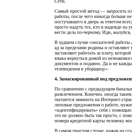
Сети.
Самый простой метод — запросить пл
работы, после чего никогда больше не
постучавшего в дверь за ответом всег
просто надуть тех, кто в надежде на 
вести дела по-черному. Иди, жалуйся,
В худшем случае соискателей работы 
ад за пределами родины и оставляют 
заставляют работать за плату, которой
языка вернуться домой из незнакомого
документов и подавно. Да и не кажды
телевидения в уборщицу».
4. Замаскированный под предложени
По сравнению с предыдущим банальн
развлечением. Конечно, иногда таким
пытаются заманить на Интернет-стран
липовые предложения о работе, нужн
«идентифицировать» себя с помощью 
это не должно быть так просто, с по
номера кредитной карты человеку мо
В самом простом случае, нажав на с