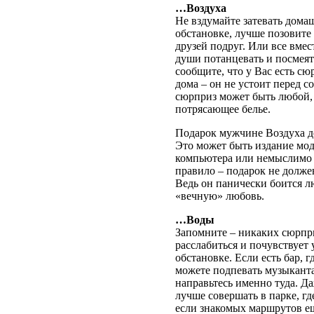
…Воздуха
Не вздумайте затевать дом
обстановке, лучше позовите 
друзей подруг. Или все вмес
души потанцевать и посмеять
сообщите, что у Вас есть сю
дома – он не устоит перед 
сюрприз может быть любой,
потрясающее белье.
Подарок мужчине Воздуха д
Это может быть издание мод
компьютера или немыслимо 
правило – подарок не долж
Ведь он панически боится л
«вечную» любовь.
…Воды
Запомните – никаких сюрпр
расслабиться и почувствует 
обстановке. Если есть бар, 
можете подпевать музыканта
направьтесь именно туда. Д
лучше совершать в парке, гд
если знакомых маршрутов ещ