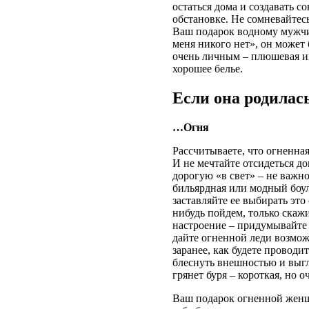
остаться дома и создавать 
обстановке. Не сомневайтесь
Ваш подарок водному мужчи
меня никого нет», он может
очень личным – плюшевая иг
хорошее белье.
Если она родилась
…Огня
Рассчитываете, что огненна
И не мечтайте отсидеться д
дорогую «в свет» – не важно
бильярдная или модный боул
заставляйте ее выбирать это
нибудь пойдем, только скаж
настроение – придумывайте с
дайте огненной леди возмож
заранее, как будете проводит
блеснуть внешностью и выгл
грянет буря – короткая, но 
Ваш подарок огненной жен