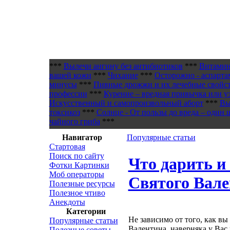
***
Вылечи ангину без антибиотиков
***
Витамин
вашей кожи
***
Чихание
***
Осторожно - аспарта
минусы
***
Пивные дрожжи и их лечебные свойс
профессии
***
Курение – вредная привычка или у
Искусственный и самопроизвольный аборт
***
Вы
токсикоз
***
Солнце - От пользы до вреда – один 
чайного гриба
***
Навигатор
Популярные статьи
Стартовая
Поиск по сайту
Что дарить и 
Фотки Картинки
Моб операторы
Святого Вал
Полезные ресурсы
Полезное чтиво
Анекдоты
Категории
Не зависимо от того, как вы
Популярные статьи
Валентина, наверняка у Вас 
Полезные советы