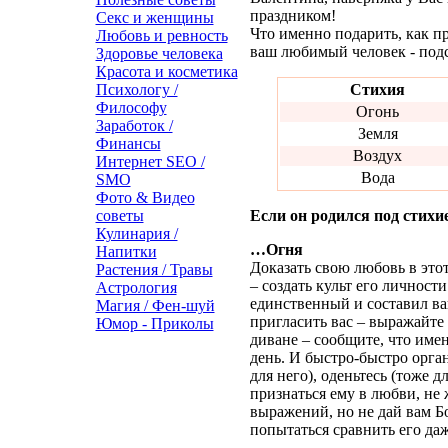
праздником!
Секс и женщины
Что именно подарить, как пр
Любовь и ревность
ваш любимый человек - подс
Здоровье человека
Красота и косметика
Психологу /
Стихия
Философу
Огонь
Заработок /
Земля
Финансы
Воздух
Интернет SEO /
Вода
SMO
Фото & Видео
советы
Если он родился под стихие
Кулинария /
…Огня
Напитки
Доказать свою любовь в это
Растения / Травы
– создать культ его личности
Астрология
единственный и составил ваш
Магия / Фен-шуй
пригласить вас – выражайте 
Юмор - Приколы
диване – сообщите, что имен
день. И быстро-быстро орга
для него), оденьтесь (тоже д
признаться ему в любви, не
выражений, но не дай вам Б
попытаться сравнить его да