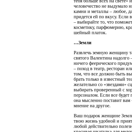
тебя больше всех на свете» 
человечество не выдумало н
камни и металлы – любое, да
придется ей по вкусу. Если 
– выбирайте то, что поможе
косметику, парфюмерию, кра
шейный платок.
…Земли
Развлечь земную женщину та
святого Валентина надолго –
ничего феерического придум
– поход в театр, ресторан и
том, что все должно быть вы
брать только в известный те
желательно со «звездами» с
выбирать проверенный с х
персоналом. Если все будет 
она мысленно поставит вам 
мнение на другое.
Ваш подарок женщине Земли
твою жизнь удобной и прият
любой действительно полез
красивая шкатулка для мело