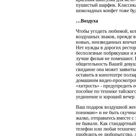
пушистый шарфик. Классика
шоколадных конфет тоже буд
…Воздуха
Чтобы угодить любимой, кот
воздушных знаков, прежде в
новых, неизведанных впеча
Нет нужды в дорогих рестор
бесполезные побрякушки и к
лучше фильм не помешают. Н
общительность Вашей девуш
свидание она может заявить
оставить в кинотеатре полз
домашним видео-просмотром
«хитрость» - предупредить е
пособие по технике тайского
уединение и хороший вечер
Ваш подарок воздушной жен
понимаю» и не быть скучны
жалко, отправьтесь вместе с
не бывали. Как стандартны
телефон или любая техничес
пробудить ее любопытство. 