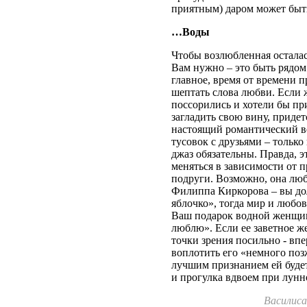
приятным) даром может быть
…Воды
Чтобы возлюбленная осталас
Вам нужно – это быть рядом
главное, время от времени п
шептать слова любви. Если ж
поссорились и хотели бы пр
загладить свою вину, придет
настоящий романтический ве
тусовок с друзьями – только
джаз обязательны. Правда, э
меняться в зависимости от 
подруги. Возможно, она люб
Филиппа Киркорова – вы до
яблочко», тогда мир и любов
Ваш подарок водной женщин
люблю». Если ее заветное ж
точки зрения посильно - впе
воплотить его «немного позж
лучшим признанием ей будет 
и прогулка вдвоем при лунн
Василиса