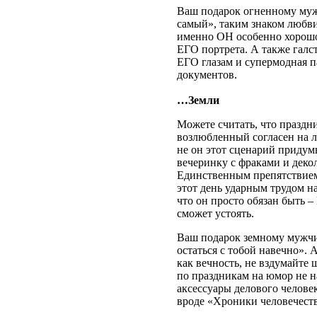
Ваш подарок огненному муж
самый», таким знаком любви
именно ОН особенно хорошо
ЕГО портрета. А также галс
ЕГО глазам и супермодная 
документов.
…Земли
Можете считать, что праздни
возлюбленный согласен на 
не он этот сценарий придумы
вечеринку с фраками и декол
Единственным препятствием
этот день ударным трудом н
что он просто обязан быть –
сможет устоять.
Ваш подарок земному мужчи
остаться с тобой навечно». А
как вечность, не вздумайте 
по праздникам на юмор не н
аксессуары делового человек
вроде «Хроники человечеств