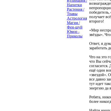
Кулинария /
вознагражде
Напитки
непропорцио
Растения /
победитель, 
Травы
получает всё
Астрология
второго!
Магия /
Фен-шуй
«Мир неспра
Юмор -
звёзды». Что
Приколы
Ответ, я дум
заработать 
Что на это 
что Вы сейч
согласится. 
ещё один воп
«звездой». О
все давно з
тут идет так
энергию да 
Ребята, нико
более никог
Найти нишу,