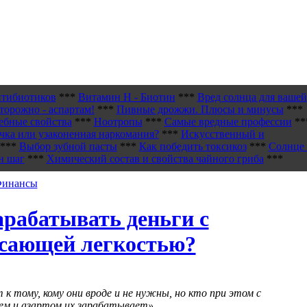
нтибиотиков
***
Витамин H - Биотин
***
Вред солнца для вашей
торожно - аспартам!
***
Пивные дрожжи. Плюсы и минусы
***
ебные свойства
***
Ноотропы
***
Самые вредные профессии
**
чка или узаконенная наркомания?
***
Искусственный и
***
Выбор зубной пасты
***
Как победить токсикоз
***
Солнце 
н шаг
***
Химический состав и свойства чайного гриба
***
 Финансы
арабатывать деньги с
сающей легкостью?
 к тому, кому они вроде и не нужны, но кто при этом с
ем и азартом их зарабатывает».