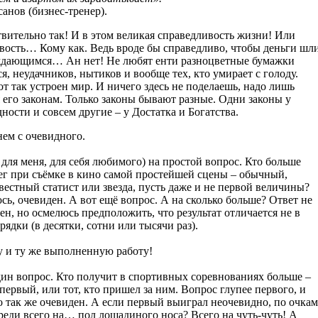
анов (бизнес-тренер).
твительно так! И в этом великая справедливость жизни! Или
вость… Кому как. Ведь вроде бы справедливо, чтобы деньги шл
дающимся… Ан нет! Не любят енти разноцветные бумажки
 неудачников, нытиков и вообще тех, кто умирает с голоду.
т так устроен мир. И ничего здесь не поделаешь, надо лишь
 его законам. Только законы бывают разные. Одни законы у
ости и совсем другие – у Достатка и Богатства.
нем с очевидного.
 для меня, для себя любимого) на простой вопрос. Кто больше
ег при съёмке в кино самой простейшей сцены – обычный,
вестный статист или звезда, пусть даже и не первой величины?
сь, очевиден. А вот ещё вопрос. А на сколько больше? Ответ не
ен, но осмелюсь предположить, что результат отличается не в
орядки (в десятки, сотни или тысячи раз).
ну и ту же выполненную работу!
дин вопрос. Кто получит в спортивных соревнованиях больше –
 первый, или тот, кто пришел за ним. Вопрос глупее первого, и
о так же очевиден. А если первый выиграл неочевидно, по очкам
реди всего на… пол лошадиного носа? Всего на чуть-чуть! А