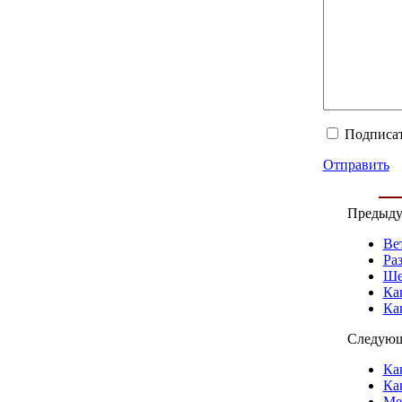
Подписат
Отправить
Предыду
Ве
Ра
Ше
Ка
Ка
Следующ
Ка
Ка
Ме