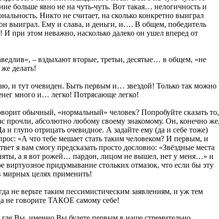
ние больше явно не на чуть-чуть. Вот такая… нелогичность и
нальность. Никто не считает, на сколько конкретно выиграл
он выиграл. Ему и слава, и деньги, и…. В общем, победитель
! И при этом неважно, насколько далеко он ушел вперед от
ведлив», – вздыхают вторые, третьи, десятые… в общем, «не
 же делать!
аю, и тут очевиден. Быть первым и… звездой! Только так можно
денег много и… легко! Потрясающе легко!
говорит обычный, «нормальный» человек? Попробуйте сказать то,
ас прочли, абсолютно любому своему знакомому. Он, конечно же
Да и глупо отрицать очевидное. А задайте ему (да и себе тоже)
рос: «А что тебе мешает стать таким человеком? И первым, и
твет я вам смогу предсказать просто дословно: «Звёздные места
аняты, а я вот рожей… пардон, лицом не вышел, нет у меня…» и
ое виртуозное придумывание стольких отмазок, что если бы эту
в мирных целях применить!
гда не верьте таким пессимистическим заявлениям, и уж тем
да не говорите ТАКОЕ самому себе!
 где Вы, именно Вы будете первым в наше стремительно