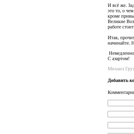
И всё же. З
это то, о че
кроме привы
Великие Воз
работе стои
Итак, прочит
начинайте. 
Немедленно р
С азартом!
Михаил Грузд
Добавить к
Комментарии