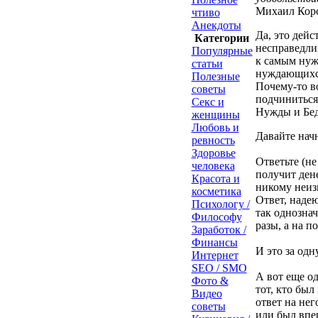
Михаил Корс
чтиво
Анекдоты
Да, это дейс
Категории
несправедли
Популярные
к самым нуж
статьи
нуждающихся,
Полезные
Почему-то во
советы
подчиниться
Секс и
Нужды и Бедн
женщины
Любовь и
Давайте нач
ревность
Здоровье
Ответьте (не
человека
получит ден
Красота и
никому неиз
косметика
Ответ, надею
Психологу /
так однознач
Философу
разы, а на п
Заработок /
Финансы
И это за од
Интернет
SEO / SMO
А вот еще о
Фото &
тот, кто был
Видео
ответ на нег
советы
или был впе