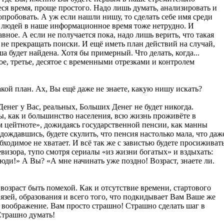
ся время, проще простого. Надо лишь думать, анализировать и
опробовать. А уж если нашли нишу, то сделать себе имя среди
а людей в наше информационное время тоже нетрудно. И
авное. А если не получается пока, надо лишь верить, что такая
 не прекращать поиски. И ещё иметь план действий на случай,
ша будет найдена. Хотя бы примерный. Что делать, когда...
ое, третье, десятое с временными отрезками и контролем
акой план. Ах, Вы ещё даже не знаете, какую нишу искать?
енег у Вас, реальных, Больших Денег не будет никогда.
ы, как и большинство населения, всю жизнь проживёте в
 цейтноте», дожидаясь государственной пенсии, как манны
дождавшись, будете скулить, что пенсия настолько мала, что даж
бходимое не хватает. И всё так же с завистью будете просиживат
евизора, тупо смотря сериалы «из жизни богатых» и вздыхать:
юди!» А Вы? «А мне начинать уже поздно! Возраст, знаете ли.
возраст быть помехой. Как и отсутствие времени, стартового
вязей, образования и всего того, что подкидывает Вам Ваше же
 воображение. Вам просто страшно! Страшно сделать шаг в
Страшно думать!