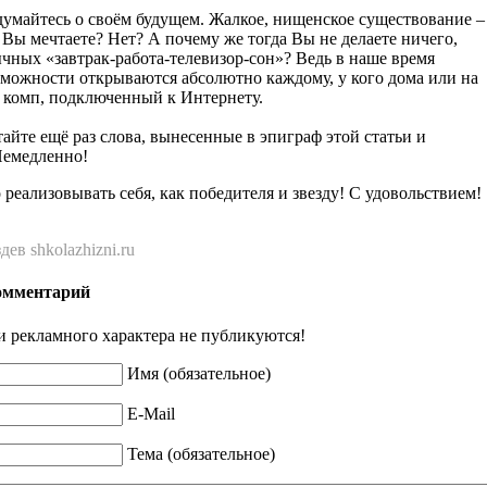
адумайтесь о своём будущем. Жалкое, нищенское существование –
м Вы мечтаете? Нет? А почему же тогда Вы не делаете ничего,
чных «завтрак-работа-телевизор-сон»? Ведь в наше время
можности открываются абсолютно каждому, у кого дома или на
т комп, подключенный к Интернету.
айте ещё раз слова, вынесенные в эпиграф этой статьи и
Немедленно!
еализовывать себя, как победителя и звезду! С удовольствием!
ев shkolazhizni.ru
омментарий
 рекламного характера не публикуются!
Имя (обязательное)
E-Mail
Тема (обязательное)