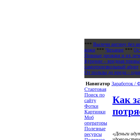
***
Вылечи ангину без а
кожи
***
Чихание
***
Ос
Пивные дрожжи и их леч
Курение – вредная привы
самопроизвольный аборт
От пользы до вреда – оди
Навигатор
Заработок /
Стартовая
Поиск по
Как з
сайту
Фотки
потря
Картинки
Моб
операторы
Полезные
«Деньги идут
ресурсы
удовольстви
Полезное