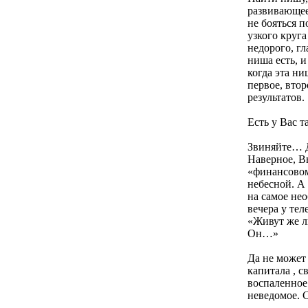
развивающее
не бояться п
узкого круг
недорого, гл
ниша есть, и
когда эта ни
первое, втор
результатов.
Есть у Вас т
Звиняйте… Д
Наверное, В
«финансовом
небесной. А 
на самое нео
вечера у тел
«Живут же л
Он…»
Да не может 
капитала , с
воспаленное
неведомое. 