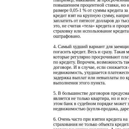
повышением процентной ставки, но и
размере 0,05-1 % от суммы кредита з
кредит взят на крупную сумму, наприм
заплатить от пятисот долларов до ты
это, не считая «тела» кредита и проц
страховку или использование кредита
оштрафовано.
4. Самый худший вариант для заемщи
погасить кредит. Весь и сразу. Такая
которые регулярно просрочивают пл
по кредиту. Впрочем, возможность та
договоре. И в случае, если снижается
недвижимость, ухудшается платежесп
задержка выплат или невыплаты по к
выполнения этого пункта.
5. В большинстве договоров предусма
является не только квартира, но и вс
этом банк в судебном порядке может 
недвижимостью (купля-продажа, дарени
6. Очень часто при взятии кредита н
страхования не только объекта кредита