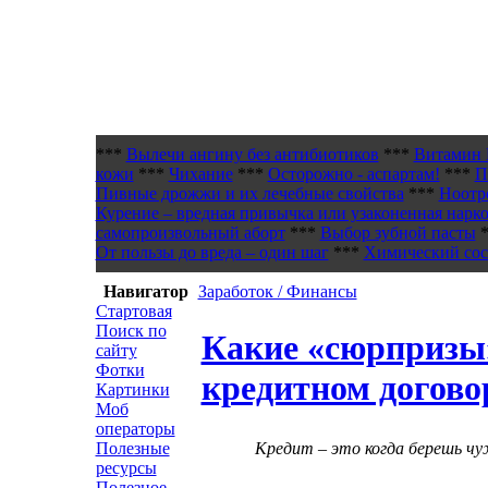
***
Вылечи ангину без антибиотиков
***
Витамин 
кожи
***
Чихание
***
Осторожно - аспартам!
***
П
Пивные дрожжи и их лечебные свойства
***
Ноотр
Курение – вредная привычка или узаконенная нарк
самопроизвольный аборт
***
Выбор зубной пасты
*
От пользы до вреда – один шаг
***
Химический сост
Навигатор
Заработок / Финансы
Стартовая
Поиск по
Какие «сюрпризы»
сайту
Фотки
кредитном догово
Картинки
Моб
операторы
Полезные
Кредит – это когда берешь чуж
ресурсы
Полезное