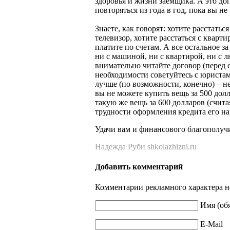
здоровья и жизни заемщика. А это до
повторяться из года в год, пока вы не
Знаете, как говорят: хотите расстатьс
телевизор, хотите расстаться с кварт
платите по счетам. А все остальное за
ни с машиной, ни с квартирой, ни с
внимательно читайте договор (перед е
необходимости советуйтесь с юристам
лучше (по возможности, конечно) – н
вы не можете купить вещь за 500 долл
такую же вещь за 600 долларов (счита
трудности оформления кредита его на
Удачи вам и финансового благополуч
Надежда Руби shkolazhizni.ru
Добавить комментарий
Комментарии рекламного характера н
Имя (об
E-Mail