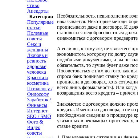
чтиво
Анекдоты
Необязательность, невыполнение взят
Категории
наказывается. Некоторые методы бор
Популярные
прописывают даже в договоре. И даже
статьи
становиться недобросовестным должн
Полезные
ознакомиться с договором предварите
советы
Секс и
А если вы, к тому же, не являетесь 
женщины
экономистом, которому по долгу служ
Любовь и
подобными документами, и вы не зна
ревность
обязательств, то лучше будет даже по
Здоровье
Посоветоваться с ним до того, как вы
человека
спроса банк поднимет ставку по креди
Красота и
прописана в договорах, хотя сотрудни
косметика
всего лишь формальность). Или когда
Психологу /
возвращения всего кредита – причем 
Философу
Заработок /
Знакомство с договором должно прохо
Финансы
кредита. Именно из договора, а не и
Интернет
необходимые сведения о процедуре к
SEO / SMO
указанных в рекламных проспектах, 
Фото &
ставке кредита.
Видео
советы
1. При изменении ситуации на финан