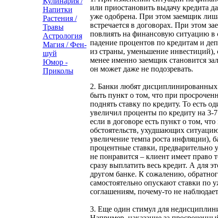
Кулинария /
или приостановить выдачу кредита даж
Напитки
уже одобрена. При этом заемщик лишае
Растения /
встречается в договорах. При этом з
Травы
повлиять на финансовую ситуацию в с
Астрология
падение процентов по кредитам и деп
Магия / Фен-
из страны, уменьшение инвестиций), о
шуй
менее именно заемщик становится за
Юмор -
он может даже не подозревать.
Приколы
2. Банки любят дисциплинированных 
быть пункт о том, что при просрочен
поднять ставку по кредиту. То есть од
увеличил проценты по кредиту на 3-
если в договоре есть пункт о том, чт
обстоятельств, ухудшающих ситуацию
увеличение темпа роста инфляции), б
процентные ставки, предварительно у
не понравится – клиент имеет право т
сразу выплатить весь кредит. А для эт
другом банке. К сожалению, обратног
самостоятельно опускают ставки по 
соглашениям, почему-то не наблюдает
3. Еще один стимул для недисципли
Например, наказание за просроченны