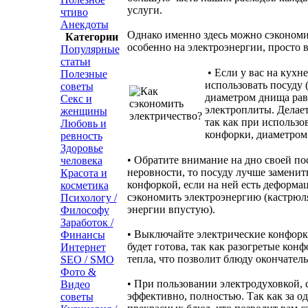
услуги.
чтиво
Анекдоты
Однако именно здесь можно сэкономи
Категории
особенно на электроэнергии, просто
Популярные
статьи
• Если у вас на кухне
Полезные
использовать посуду (
советы
диаметром днища ра
Секс и
электроплиты. Делает
женщины
так как при использо
Любовь и
конфорки, диаметром 
ревность
Здоровье
• Обратите внимание на дно своей пос
человека
неровности, то посуду лучше заменить
Красота и
конфоркой, если на ней есть деформац
косметика
сэкономить электроэнергию (кастрюл
Психологу /
энергии впустую).
Философу
Заработок /
• Выключайте электрические конфорки
Финансы
будет готова, так как разогретые кон
Интернет
тепла, что позволит блюду окончатель
SEO / SMO
Фото &
• При пользовании электродуховкой, 
Видео
эффективно, полностью. Так как за о
советы