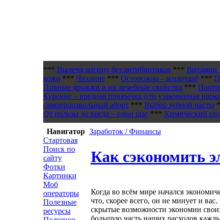
***
Вылечи ангину без антибиотиков
***
Витамин 
кожи
***
Чихание
***
Осторожно - аспартам!
***
П
Пивные дрожжи и их лечебные свойства
***
Ноотр
Курение – вредная привычка или узаконенная нарк
самопроизвольный аборт
***
Выбор зубной пасты
*
От пользы до вреда – один шаг
***
Химический сост
Навигатор
Заработок / Финансы
Стартовая
Поиск по
Как сэкономить э
сайту
Фотки
Картинки
Моб
Когда во всём мире начался экономиче
операторы
что, скорее всего, он не минует и ва
Полезные
скрытые возможности экономии своих
ресурсы
большую часть наших расходов кажд
Полезное