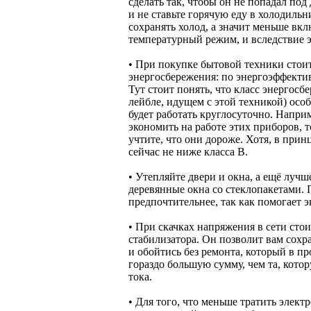
сделать так, чтобы он не попадал по
и не ставьте горячую еду в холодиль
сохранять холод, а значит меньше вк
температурный режим, и вследствие 
• При покупке бытовой техники стоит
энергосбережения: по энергоэффектив
Тут стоит понять, что класс энергосб
лейбле, идущем с этой техникой) особ
будет работать круглосуточно. Напри
экономить на работе этих приборов, 
учтите, что они дороже. Хотя, в при
сейчас не ниже класса В.
• Утепляйте двери и окна, а ещё луч
деревянные окна со стеклопакетами.
предпочтительнее, так как помогает 
• При скачках напряжения в сети сто
стабилизатора. Он позволит вам сохр
и обойтись без ремонта, который в пр
гораздо большую сумму, чем та, котор
тока.
• Для того, что меньше тратить элект