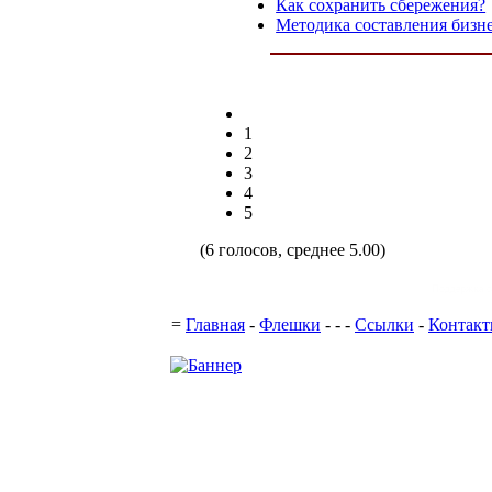
Как сохранить сбережения?
Методика составления бизн
1
2
3
4
5
(6 голосов, среднее 5.00)
Поддержка с
=
Главная
-
Флешки
-
-
-
Ссылки
-
Контак