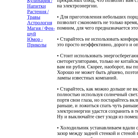
прекрасных блюд, что позволит вам 
Кулинария /
на
электроэнергии
.
Напитки
Растения /
• Для приготовления небольших порц
Травы
позволит сэкономить не только время,
Астрология
помним, для чего предназначается эт
Магия / Фен-
шуй
• Старайтесь не использовать конфорк
Юмор -
это просто неэффективно, дорого и оп
Приколы
• Стоит использовать энергосберег
светорегуляторами, только не китайск
вам ни рубля. Скорее, наоборот, вы п
Хорошо не может быть дёшево, поэто
лампы известных компаний.
• Старайтесь, как можно дольше не в
полностью используя солнечный свет. 
портя свои глаза, но постарайтесь вк
раньше, и ложиться спать чуть раньше
электроэнергии удастся сохранить в т
Ну и выключайте свет уходя из помещ
• Холодильник устанавливаем вдали о
зазор между задней стенкой и стеной 